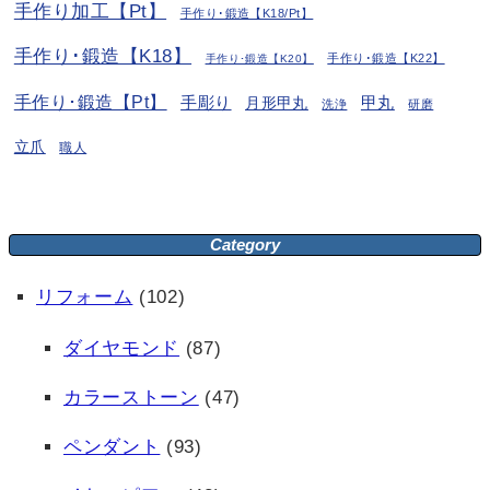
手作り加工【Pt】
手作り･鍛造【K18/Pt】
手作り･鍛造【K18】
手作り･鍛造【K22】
手作り･鍛造【K20】
手作り･鍛造【Pt】
手彫り
月形甲丸
甲丸
洗浄
研磨
立爪
職人
Category
リフォーム
(102)
ダイヤモンド
(87)
カラーストーン
(47)
ペンダント
(93)