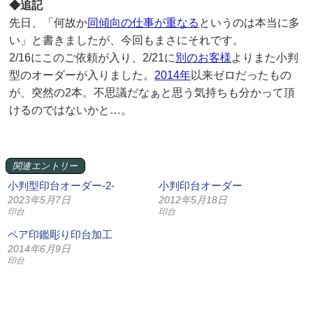
◆追記
先日、「何故か
同傾向の仕事が重なる
というのは本当に多
い」と書きましたが、今回もまさにそれです。
2/16にこのご依頼が入り、2/21に
別のお客様
よりまた小判
型のオーダーが入りました。
2014年
以来ゼロだったもの
が、突然の2本。不思議だなぁと思う気持ちも分かって頂
けるのではないかと…。
関連エントリー
小判型印台オーダー-2-
小判印台オーダー
2023年5月7日
2012年5月18日
印台
印台
ペア印鑑彫り印台加工
2014年6月9日
印台