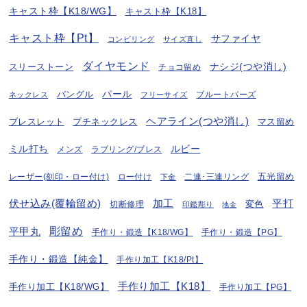
キャスト枠【K18/WG】
キャスト枠【K18】
キャスト枠【Pt】
サファイヤ
コンビリング
サイズ直し
ダイヤモンド
ナシジ(つや消し)
スリーストーン
チョコ留め
パール
バングル
ブルートパーズ
ネックレス
フリーサイズ
ヘアライン(つや消し)
プチネックレス
マス留め
ブレスレット
ミル打ち
ルビー
ラブリング/ブレス
メンズ
五光留め
レーザー(刻印・ロー付け)
ロー付け
二連･三連リング
下金
伏せ込み(覆輪留め)
加工
平打
変色
切断修理
印鑑彫り
地金
彫留め
平甲丸
手作り・鍛造【K18/WG】
手作り・鍛造【PG】
手作り・鍛造【純金】
手作り加工【K18/Pt】
手作り加工【K18】
手作り加工【K18/WG】
手作り加工【PG】