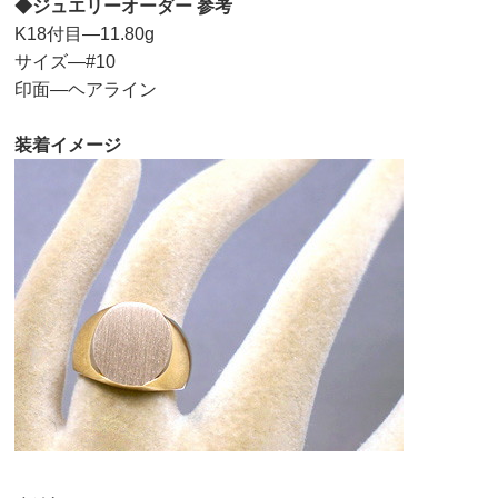
◆ジュエリーオーダー 参考
K18付目—11.80g
サイズ—#10
印面—ヘアライン
装着イメージ