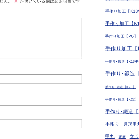
せん。
※
が付いている欄は必須項目です
手作り加工【K18
手作り加工【K1
手作り加工【PG】
手作り加工【P
手作り･鍛造【K18/P
手作り･鍛造【
手作り･鍛造【K20】
手作り･鍛造【K22】
手作り･鍛造【
手彫り
月形甲
甲丸
立爪
研磨