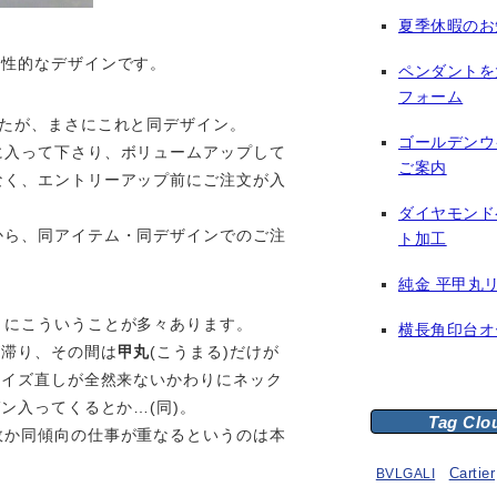
夏季休暇のお
個性的なデザインです。
ペンダントを
フォーム
たが、まさにこれと同デザイン。
ゴールデンウ
に入って下さり、ボリュームアップして
ご案内
なく、エントリーアップ前にご注文が入
ダイヤモンド
から、同アイテム・同デザインでのご注
ト加工
純金 平甲丸
とにこういうことが多々あります。
横長角印台オ
が滞り、その間は
甲丸
(こうまる)だけが
サイズ直しが全然来ないかわりにネック
ン入ってくるとか…(同)。
Tag Clo
故か同傾向の仕事が重なるというのは本
。
BVLGALI
Cartier