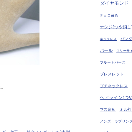
ダイヤモンド
チョコ留め
ナシジ(つや消し
バン
ネックレス
パール
フリーサ
ブルートパーズ
ブレスレット
プチネックレス
た。
ヘアライン(つ
ミル
マス留め
ラブリング
メンズ