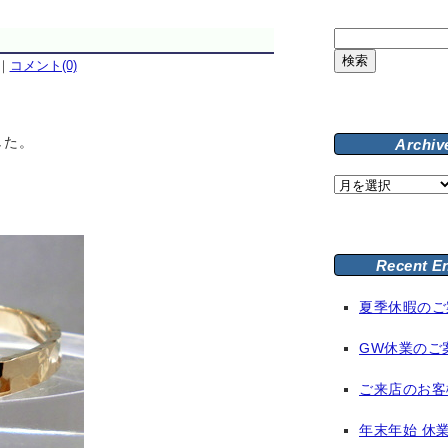
検
索:
｜
コメント(0)
した。
Archiv
Archive
Recent E
夏季休暇のご
GW休業のご
ご来店のお客
年末年始 休