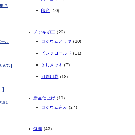
形見
印台
(10)
メッキ加工
(26)
ロジウムメッキ
(20)
パール
ピンクゴールド
(11)
さしメッキ
(7)
/WG】
刀剣用具
(18)
】
t】
新品仕上げ
(19)
ズ直し
ロジウム込み
(27)
修理
(43)