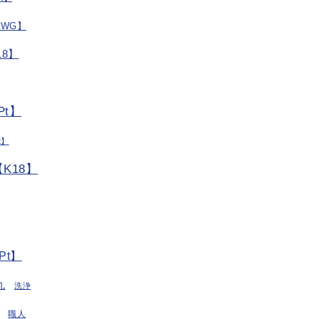
/WG】
8】
t】
t】
K18】
Pt】
丸
洗浄
職人