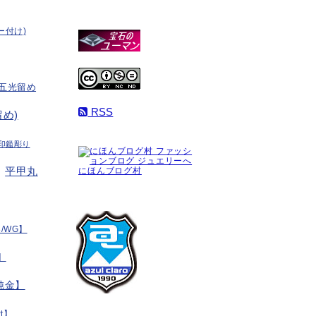
ー付け)
五光留め
RSS
め)
印鑑彫り
平甲丸
にほんブログ村
/WG】
】
純金】
t】