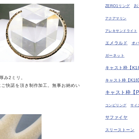
お
ZERO1リング
アクアマリン
アレキサンドライト
エメラルド
オ
ガーネット
キャスト枠【K18
厚み2ミリ。
キャスト枠【K18
にご快諾を頂き制作加工。無事お納めい
キャスト枠【P
コンビリング
サイ
サファイヤ
スリーストーン