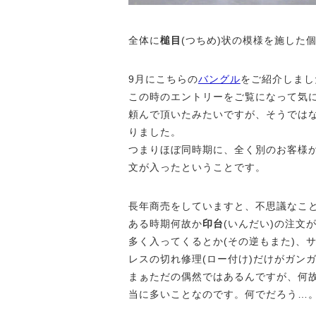
全体に
槌目
(つちめ)状の模様を施した
9月にこちらの
バングル
をご紹介しまし
この時のエントリーをご覧になって気
頼んで頂いたみたいですが、そうでは
りました。
つまりほぼ同時期に、全く別のお客様
文が入ったということです。
長年商売をしていますと、不思議なこ
ある時期何故か
印台
(いんだい)の注文
多く入ってくるとか(その逆もまた)、
レスの切れ修理(ロー付け)だけがガンガ
まぁただの偶然ではあるんですが、何
当に多いことなのです。何でだろう…