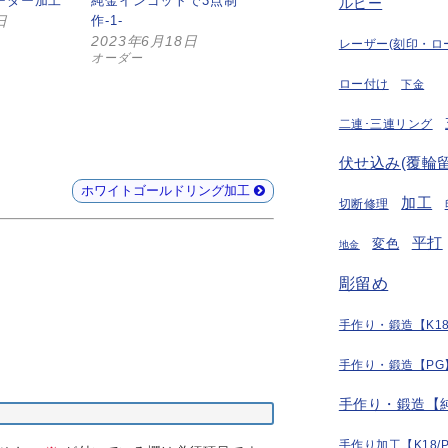
ーダー加工
純金インゴットで3点制
ルビー
日
作-1-
2023年6月18日
レーザー(刻印・ロ
オーダー
ロー付け
下金
二連･三連リング
伏せ込み(覆輪留
ホワイトゴールドリング加工
加工
切断修理
平打
変色
地金
彫留め
手作り・鍛造【K18
手作り・鍛造【PG
手作り・鍛造【
手作り加工【K18/P