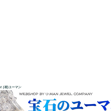
ght (有)ユーマン