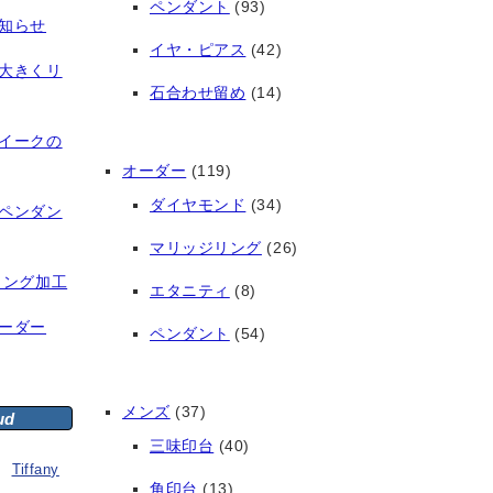
ペンダント
(93)
知らせ
イヤ・ピアス
(42)
大きくリ
石合わせ留め
(14)
イークの
オーダー
(119)
ダイヤモンド
(34)
ペンダン
マリッジリング
(26)
リング加工
エタニティ
(8)
ーダー
ペンダント
(54)
メンズ
(37)
ud
三味印台
(40)
Tiffany
角印台
(13)