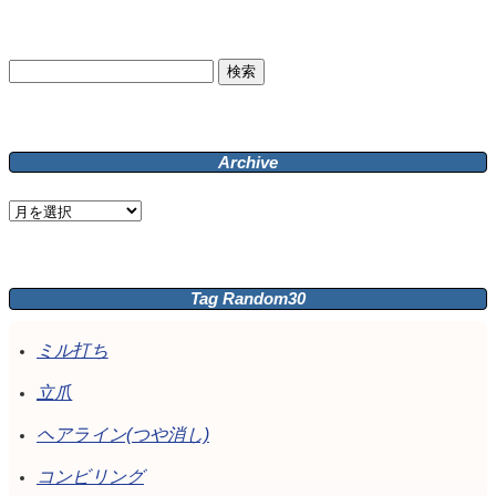
検
索:
Archive
Archive
Tag Random30
ミル打ち
立爪
ヘアライン(つや消し)
コンビリング