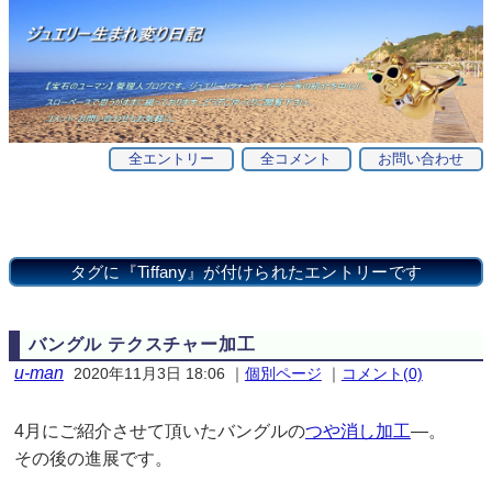
全エントリー
全コメント
お問い合わせ
タグに『Tiffany』が付けられた
エントリー
です
バングル テクスチャー加工
u-man
2020年11月3日 18:06
｜
個別ページ
｜
コメント(0)
4月にご紹介させて頂いたバングルの
つや消し加工
—。
その後の進展です。