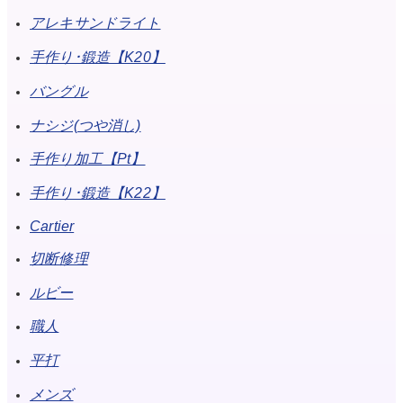
アレキサンドライト
手作り･鍛造【K20】
バングル
ナシジ(つや消し)
手作り加工【Pt】
手作り･鍛造【K22】
Cartier
切断修理
ルビー
職人
平打
メンズ