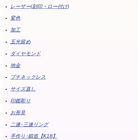
レーザー(刻印・ロー付け)
変色
加工
五光留め
ダイヤモンド
地金
プチネックレス
サイズ直し
印鑑彫り
お形見
二連･三連リング
手作り･鍛造【K18】