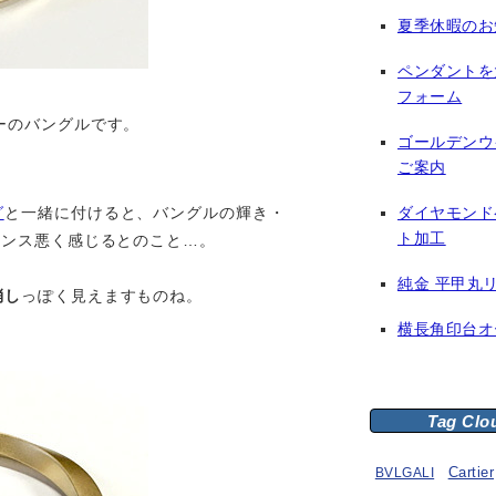
夏季休暇のお
ペンダントを
フォーム
ーのバングルです。
ゴールデンウ
ご案内
ダイヤモンド
グ
と一緒に付けると、バングルの輝き・
ト加工
ランス悪く感じるとのこと…。
純金 平甲丸
消し
っぽく見えますものね。
横長角印台オ
Tag Clo
BVLGALI
Cartier