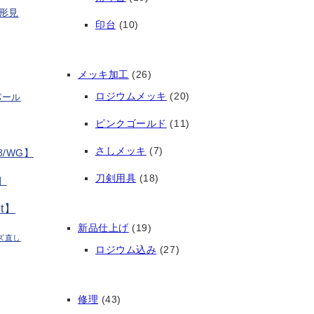
形見
印台
(10)
メッキ加工
(26)
ロジウムメッキ
(20)
パール
ピンクゴールド
(11)
さしメッキ
(7)
/WG】
刀剣用具
(18)
】
t】
新品仕上げ
(19)
ズ直し
ロジウム込み
(27)
修理
(43)