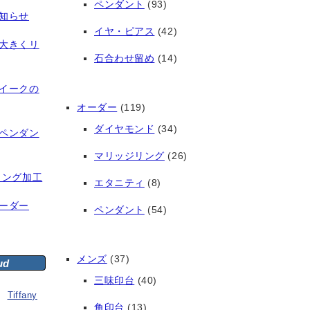
ペンダント
(93)
知らせ
イヤ・ピアス
(42)
大きくリ
石合わせ留め
(14)
イークの
オーダー
(119)
ダイヤモンド
(34)
ペンダン
マリッジリング
(26)
リング加工
エタニティ
(8)
ーダー
ペンダント
(54)
メンズ
(37)
ud
三味印台
(40)
Tiffany
角印台
(13)