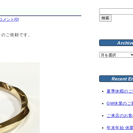
検
索:
コメント(0)
りのご依頼です。
Archiv
Archive
Recent E
夏季休暇のご
GW休業のご
ご来店のお客
年末年始 休