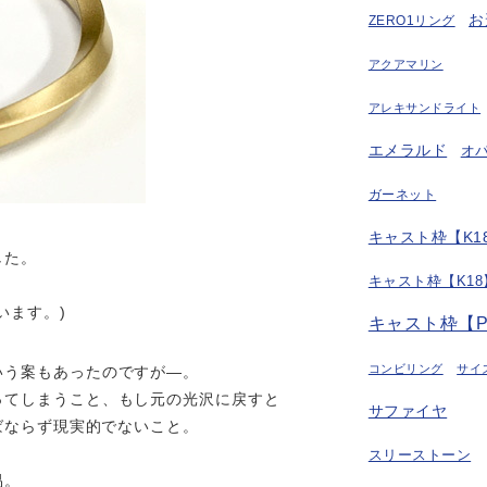
お
ZERO1リング
アクアマリン
アレキサンドライト
エメラルド
オ
ガーネット
キャスト枠【K18
した。
キャスト枠【K18
います。)
キャスト枠【P
コンビリング
サイ
いう案もあったのですが—。
ってしまうこと、もし元の光沢に戻すと
サファイヤ
ればならず現実的でないこと。
スリーストーン
易。