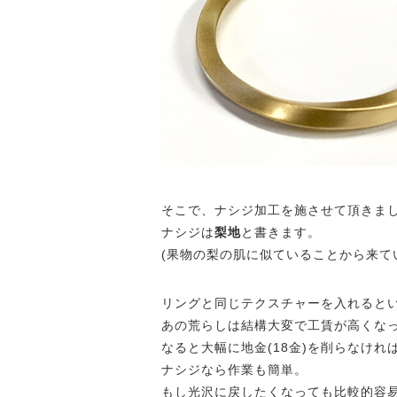
そこで、ナシジ加工を施させて頂きま
ナシジは
梨地
と書きます。
(果物の梨の肌に似ていることから来て
リングと同じテクスチャーを入れると
あの荒らしは結構大変で工賃が高くな
なると大幅に地金(18金)を削らなけ
ナシジなら作業も簡単。
もし光沢に戻したくなっても比較的容