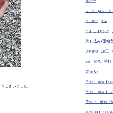
ルビー
レーザー(刻印・ロ
ロー付け
下金
二連･三連リング
伏せ込み(覆輪留
加工
切断修理
平打
変色
地金
彫留め
手作り・鍛造【K18
とうございました。
手作り・鍛造【PG
手作り・鍛造【
手作り加工【K18/P