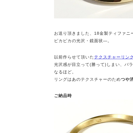
お送り頂きました、18金製ティファニ
ピカピカの光沢・鏡面状—。
以前作らせて頂いた
テクスチャーリン
光沢感が目立って(勝って)しまい、バ
なるほど。
リングはあのテクスチャーのため
つや
ご納品時