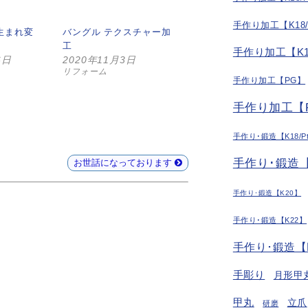
手作り加工【K18
生まれ変
バングル テクスチャー加
工
手作り加工【K1
6日
2020年11月3日
リフォーム
手作り加工【PG】
手作り加工【P
手作り･鍛造【K18/P
手作り･鍛造【
お世話になっております
手作り･鍛造【K20】
手作り･鍛造【K22】
手作り･鍛造【
手彫り
月形甲
甲丸
立爪
研磨