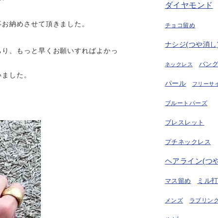
ダイヤモンド
事お納めさせて頂きました。
チョコ留め
ナシジ(つや消し
ちり、もっと早くお願いすればよかっ
バン
ネックレス
いました。
パール
フリーサ
ブルートパーズ
ブレスレット
プチネックレス
ヘアライン(つ
ミル
マス留め
ラブリング
メンズ