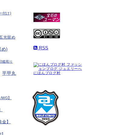
ー付け)
五光留め
RSS
め)
印鑑彫り
平甲丸
にほんブログ村
/WG】
】
純金】
t】