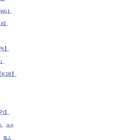
/WG】
8】
t】
t】
K18】
Pt】
丸
洗浄
職人