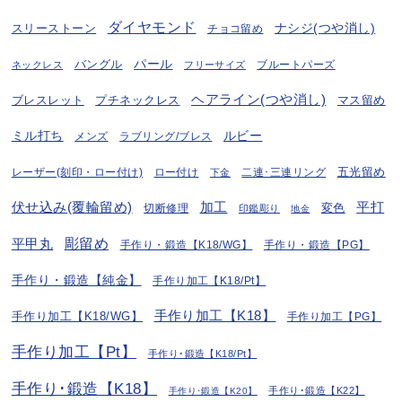
ダイヤモンド
ナシジ(つや消し)
スリーストーン
チョコ留め
パール
バングル
ブルートパーズ
ネックレス
フリーサイズ
ヘアライン(つや消し)
プチネックレス
マス留め
ブレスレット
ミル打ち
ルビー
ラブリング/ブレス
メンズ
五光留め
レーザー(刻印・ロー付け)
ロー付け
二連･三連リング
下金
伏せ込み(覆輪留め)
加工
平打
変色
切断修理
印鑑彫り
地金
彫留め
平甲丸
手作り・鍛造【K18/WG】
手作り・鍛造【PG】
手作り・鍛造【純金】
手作り加工【K18/Pt】
手作り加工【K18】
手作り加工【K18/WG】
手作り加工【PG】
手作り加工【Pt】
手作り･鍛造【K18/Pt】
手作り･鍛造【K18】
手作り･鍛造【K22】
手作り･鍛造【K20】