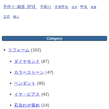
手作り･鍛造【Pt】
手彫り
月形甲丸
甲丸
洗浄
研磨
立爪
職人
Category
リフォーム
(102)
ダイヤモンド
(87)
カラーストーン
(47)
ペンダント
(93)
イヤ・ピアス
(42)
石合わせ留め
(14)