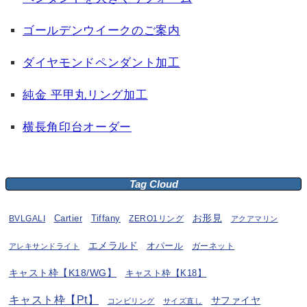
ゴールデンウイークのご案内
ダイヤモンドペンダント加工
純金 平甲丸リング加工
横長角印台オーダー
Tag Cloud
お形見
BVLGALI
Cartier
Tiffany
ZERO1リング
アクアマリン
エメラルド
オパール
ガーネット
アレキサンドライト
キャスト枠【K18/WG】
キャスト枠【K18】
キャスト枠【Pt】
サファイヤ
コンビリング
サイズ直し