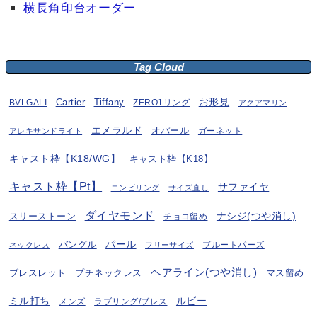
横長角印台オーダー
Tag Cloud
お形見
BVLGALI
Cartier
Tiffany
ZERO1リング
アクアマリン
エメラルド
オパール
ガーネット
アレキサンドライト
キャスト枠【K18/WG】
キャスト枠【K18】
キャスト枠【Pt】
サファイヤ
コンビリング
サイズ直し
ダイヤモンド
ナシジ(つや消し)
スリーストーン
チョコ留め
パール
バングル
ブルートパーズ
ネックレス
フリーサイズ
ヘアライン(つや消し)
プチネックレス
マス留め
ブレスレット
ミル打ち
ルビー
ラブリング/ブレス
メンズ