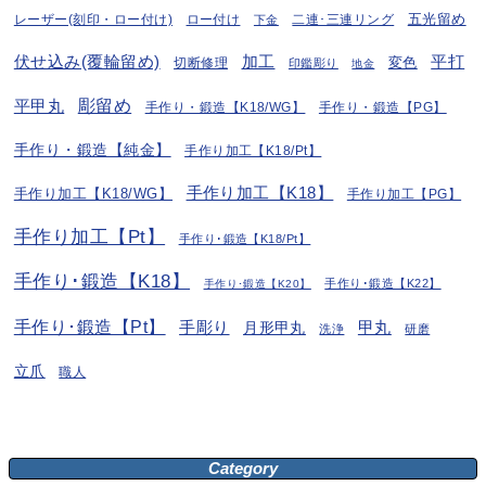
五光留め
レーザー(刻印・ロー付け)
ロー付け
二連･三連リング
下金
伏せ込み(覆輪留め)
加工
平打
変色
切断修理
印鑑彫り
地金
彫留め
平甲丸
手作り・鍛造【K18/WG】
手作り・鍛造【PG】
手作り・鍛造【純金】
手作り加工【K18/Pt】
手作り加工【K18】
手作り加工【K18/WG】
手作り加工【PG】
手作り加工【Pt】
手作り･鍛造【K18/Pt】
手作り･鍛造【K18】
手作り･鍛造【K22】
手作り･鍛造【K20】
手作り･鍛造【Pt】
手彫り
月形甲丸
甲丸
洗浄
研磨
立爪
職人
Category