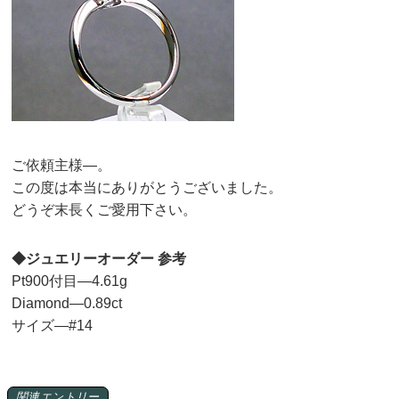
ご依頼主様—。
この度は本当にありがとうございました。
どうぞ末長くご愛用下さい。
◆ジュエリーオーダー 参考
Pt900付目—4.61g
Diamond—0.89ct
サイズ—#14
関連エントリー