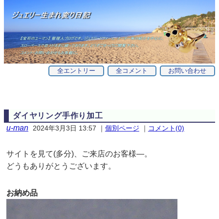
全エントリー
全コメント
お問い合わせ
ダイヤリング手作り加工
u-man
2024年3月3日 13:57
｜
個別ページ
｜
コメント(0)
サイトを見て(多分)、ご来店のお客様—。
どうもありがとうございます。
お納め品