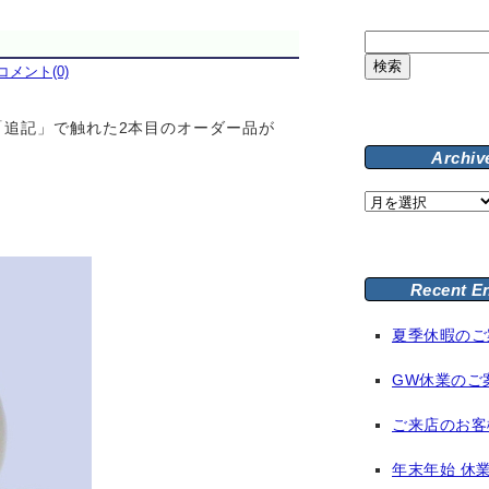
検
索:
コメント(0)
「追記」で触れた2本目のオーダー品が
Archiv
Archive
Recent E
夏季休暇のご
GW休業のご
ご来店のお客
年末年始 休