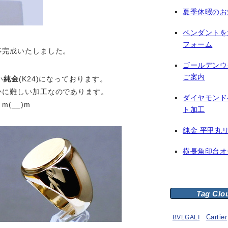
夏季休暇のお
ペンダントを
フォーム
事完成いたしました。
ゴールデンウ
ご案内
い
純金
(K24)になっております。
かに難しい加工なのであります。
ダイヤモンド
(__)m
ト加工
純金 平甲丸
横長角印台オ
Tag Clo
BVLGALI
Cartier