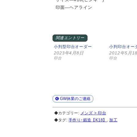
印面—ヘアライン
関連エントリー
小判型印台オーダー
小判印台オー
2023年4月8日
2012年5月1
印台
印台
GW休業のご連絡
◆カテゴリー:
メンズ > 印台
◆タグ:
手作り･鍛造【K18】
,
加工