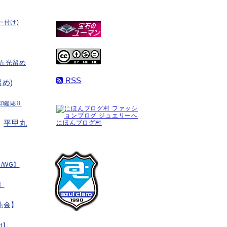
ー付け)
五光留め
RSS
め)
印鑑彫り
平甲丸
にほんブログ村
/WG】
】
純金】
t】