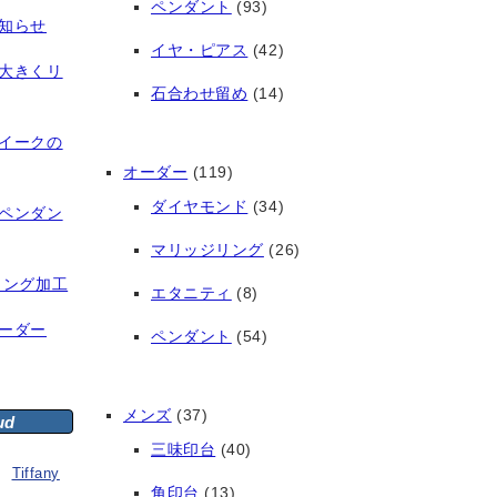
ペンダント
(93)
知らせ
イヤ・ピアス
(42)
大きくリ
石合わせ留め
(14)
イークの
オーダー
(119)
ダイヤモンド
(34)
ペンダン
マリッジリング
(26)
リング加工
エタニティ
(8)
ーダー
ペンダント
(54)
メンズ
(37)
ud
三味印台
(40)
Tiffany
角印台
(13)