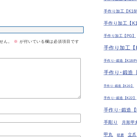
手作り加工【K18
手作り加工【K1
手作り加工【PG】
せん。
※
が付いている欄は必須項目です
手作り加工【P
手作り･鍛造【K18/P
手作り･鍛造【
手作り･鍛造【K20】
手作り･鍛造【K22】
手作り･鍛造【
手彫り
月形甲
甲丸
立爪
研磨