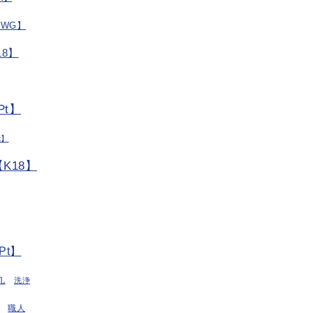
/WG】
8】
t】
t】
K18】
Pt】
丸
洗浄
職人