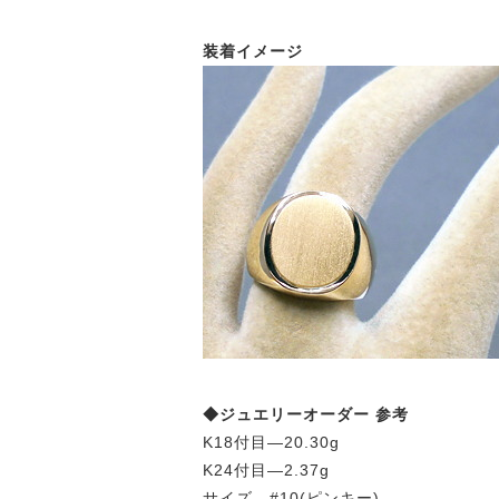
装着イメージ
◆ジュエリーオーダー 参考
K18付目—20.30g
K24付目—2.37g
サイズ—#10(ピンキー)