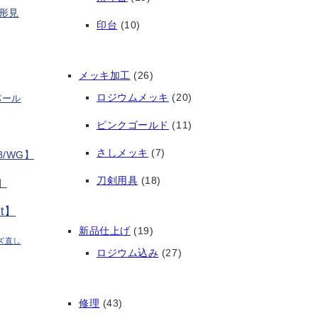
形見
印台
(10)
メッキ加工
(26)
ロジウムメッキ
(20)
パール
ピンクゴールド
(11)
さしメッキ
(7)
/WG】
刀剣用具
(18)
】
t】
新品仕上げ
(19)
ズ直し
ロジウム込み
(27)
修理
(43)