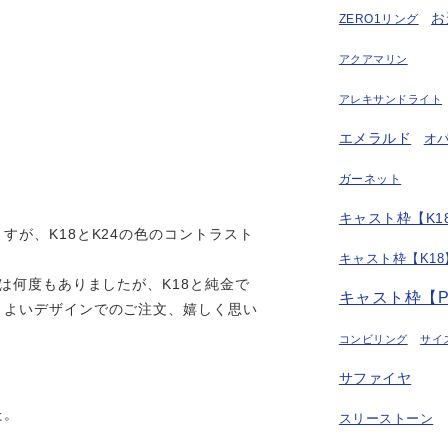
お
ZERO1リング
アクアマリン
アレキサンドライト
エメラルド
オ
ガーネット
キャスト枠【K18
すが、K18とK24の色のコントラスト
キャスト枠【K18
は何度もありましたが、K18と純金で
キャスト枠【P
。よいデザインでのご注文、嬉しく思い
コンビリング
サイ
サファイヤ
た。
スリーストーン