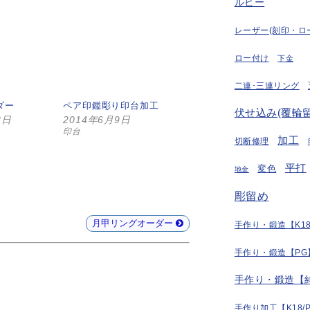
ルビー
レーザー(刻印・ロ
ロー付け
下金
二連･三連リング
ダー
ペア印鑑彫り印台加工
伏せ込み(覆輪留
8日
2014年6月9日
印台
加工
切断修理
平打
変色
地金
彫留め
月甲リングオーダー
手作り・鍛造【K18
手作り・鍛造【PG
手作り・鍛造【
手作り加工【K18/P