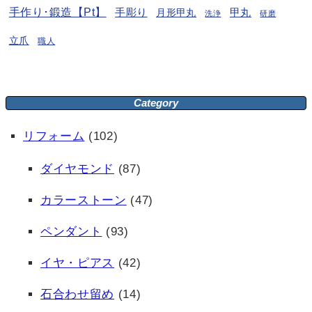
手作り･鍛造【Pt】
手彫り
月形甲丸
甲丸
洗浄
研磨
立爪
職人
Category
リフォーム
(102)
ダイヤモンド
(87)
カラーストーン
(47)
ペンダント
(93)
イヤ・ピアス
(42)
石合わせ留め
(14)