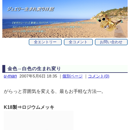
全エントリー
全コメント
お問い合わせ
金色⇔白色の生まれ変り
u-man
2007年5月6日 18:35
｜
個別ページ
｜
コメント(0)
がらっと雰囲気を変える、最もお手軽な方法—。
K18製⇒ロジウムメッキ