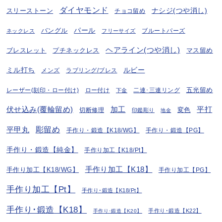
ダイヤモンド
ナシジ(つや消し)
スリーストーン
チョコ留め
パール
バングル
ブルートパーズ
ネックレス
フリーサイズ
ヘアライン(つや消し)
プチネックレス
マス留め
ブレスレット
ミル打ち
ルビー
ラブリング/ブレス
メンズ
五光留め
レーザー(刻印・ロー付け)
ロー付け
二連･三連リング
下金
伏せ込み(覆輪留め)
加工
平打
変色
切断修理
印鑑彫り
地金
彫留め
平甲丸
手作り・鍛造【K18/WG】
手作り・鍛造【PG】
手作り・鍛造【純金】
手作り加工【K18/Pt】
手作り加工【K18】
手作り加工【K18/WG】
手作り加工【PG】
手作り加工【Pt】
手作り･鍛造【K18/Pt】
手作り･鍛造【K18】
手作り･鍛造【K22】
手作り･鍛造【K20】