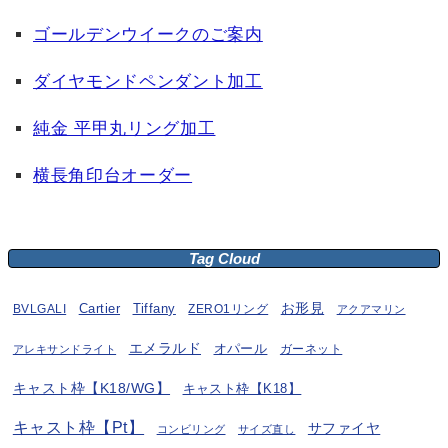
ゴールデンウイークのご案内
ダイヤモンドペンダント加工
純金 平甲丸リング加工
横長角印台オーダー
Tag Cloud
お形見
BVLGALI
Cartier
Tiffany
ZERO1リング
アクアマリン
エメラルド
オパール
ガーネット
アレキサンドライト
キャスト枠【K18/WG】
キャスト枠【K18】
キャスト枠【Pt】
サファイヤ
コンビリング
サイズ直し