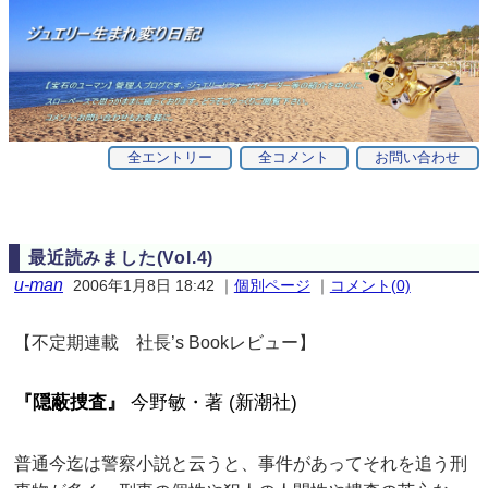
全エントリー
全コメント
お問い合わせ
最近読みました(Vol.4)
u-man
2006年1月8日 18:42
｜
個別ページ
｜
コメント(0)
【不定期連載 社長’s Bookレビュー】
『隠蔽捜査』
今野敏・著 (新潮社)
普通今迄は警察小説と云うと、事件があってそれを追う刑