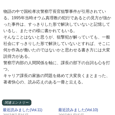
物語の中で国松孝次警察庁長官狙撃事件が引用されてい
る。1995年当時オウム真理教の犯行であるとの見方が強か
った事件は、すっきりした形で解決していないと記憶して
いるし、またその様に書かれてもいる。
そんなことはないと思うが、狙撃犯が解っていても、一般
社会にすっきりした形で解決していないとすれば、そこに
何か作為が働いたのではないかと思わせる書き方には大変
説得力がある。
警察庁内部の人間関係を軸に、課長の部下の台詞も心を打
つ。
キャリア課長の家族の問題を絡めて大変良くまとまった、
著者快心の、読み応えのある一冊と云える。
関連エントリー
最近読みました(Vol.11)
最近読みました(Vol.10)
2007年7月16日
2007年1月15日