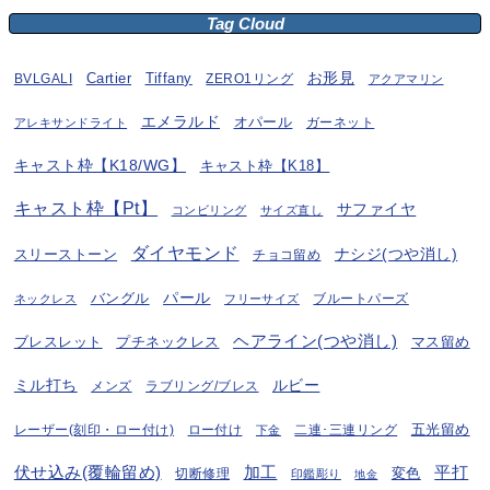
Tag Cloud
お形見
BVLGALI
Cartier
Tiffany
ZERO1リング
アクアマリン
エメラルド
オパール
ガーネット
アレキサンドライト
キャスト枠【K18/WG】
キャスト枠【K18】
キャスト枠【Pt】
サファイヤ
コンビリング
サイズ直し
ダイヤモンド
ナシジ(つや消し)
スリーストーン
チョコ留め
パール
バングル
ブルートパーズ
ネックレス
フリーサイズ
ヘアライン(つや消し)
プチネックレス
マス留め
ブレスレット
ミル打ち
ルビー
ラブリング/ブレス
メンズ
五光留め
レーザー(刻印・ロー付け)
ロー付け
二連･三連リング
下金
伏せ込み(覆輪留め)
加工
平打
変色
切断修理
印鑑彫り
地金