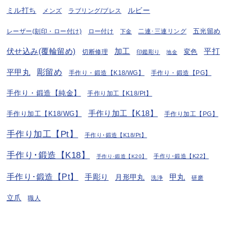
ミル打ち
ルビー
ラブリング/ブレス
メンズ
五光留め
レーザー(刻印・ロー付け)
ロー付け
二連･三連リング
下金
伏せ込み(覆輪留め)
加工
平打
変色
切断修理
印鑑彫り
地金
彫留め
平甲丸
手作り・鍛造【K18/WG】
手作り・鍛造【PG】
手作り・鍛造【純金】
手作り加工【K18/Pt】
手作り加工【K18】
手作り加工【K18/WG】
手作り加工【PG】
手作り加工【Pt】
手作り･鍛造【K18/Pt】
手作り･鍛造【K18】
手作り･鍛造【K22】
手作り･鍛造【K20】
手作り･鍛造【Pt】
手彫り
月形甲丸
甲丸
洗浄
研磨
立爪
職人