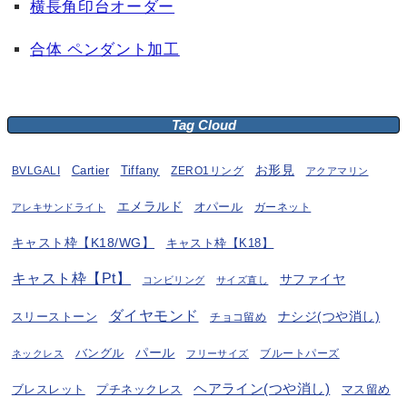
横長角印台オーダー
合体 ペンダント加工
Tag Cloud
お形見
BVLGALI
Cartier
Tiffany
ZERO1リング
アクアマリン
エメラルド
オパール
ガーネット
アレキサンドライト
キャスト枠【K18/WG】
キャスト枠【K18】
キャスト枠【Pt】
サファイヤ
コンビリング
サイズ直し
ダイヤモンド
ナシジ(つや消し)
スリーストーン
チョコ留め
パール
バングル
ブルートパーズ
ネックレス
フリーサイズ
ヘアライン(つや消し)
プチネックレス
マス留め
ブレスレット