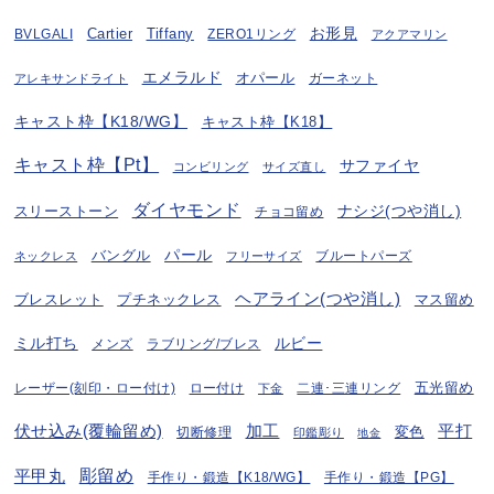
お形見
BVLGALI
Cartier
Tiffany
ZERO1リング
アクアマリン
エメラルド
オパール
ガーネット
アレキサンドライト
キャスト枠【K18/WG】
キャスト枠【K18】
キャスト枠【Pt】
サファイヤ
コンビリング
サイズ直し
ダイヤモンド
ナシジ(つや消し)
スリーストーン
チョコ留め
パール
バングル
ブルートパーズ
ネックレス
フリーサイズ
ヘアライン(つや消し)
プチネックレス
マス留め
ブレスレット
ミル打ち
ルビー
ラブリング/ブレス
メンズ
五光留め
レーザー(刻印・ロー付け)
ロー付け
二連･三連リング
下金
伏せ込み(覆輪留め)
加工
平打
変色
切断修理
印鑑彫り
地金
彫留め
平甲丸
手作り・鍛造【K18/WG】
手作り・鍛造【PG】