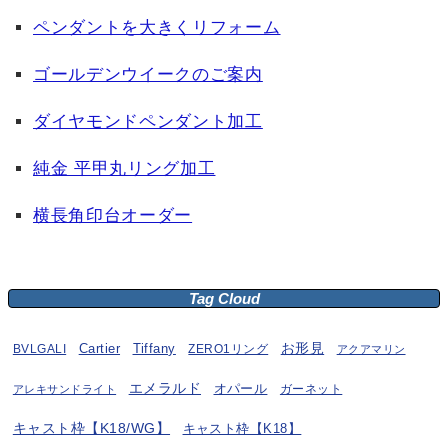
ペンダントを大きくリフォーム
ゴールデンウイークのご案内
ダイヤモンドペンダント加工
純金 平甲丸リング加工
横長角印台オーダー
Tag Cloud
お形見
BVLGALI
Cartier
Tiffany
ZERO1リング
アクアマリン
エメラルド
オパール
ガーネット
アレキサンドライト
キャスト枠【K18/WG】
キャスト枠【K18】