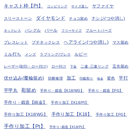
キャスト枠【Pt】
サファイヤ
コンビリング
サイズ直し
ダイヤモンド
ナシジ(つや消し)
スリーストーン
チョコ留め
パール
バングル
ブルートパーズ
ネックレス
フリーサイズ
ヘアライン(つや消し)
プチネックレス
マス留め
ブレスレット
ミル打ち
ルビー
ラブリング/ブレス
メンズ
五光留め
レーザー(刻印・ロー付け)
ロー付け
二連･三連リング
下金
伏せ込み(覆輪留め)
加工
平打
変色
切断修理
印鑑彫り
地金
彫留め
平甲丸
手作り・鍛造【K18/WG】
手作り・鍛造【PG】
手作り・鍛造【純金】
手作り加工【K18/Pt】
手作り加工【K18】
手作り加工【K18/WG】
手作り加工【PG】
手作り加工【Pt】
手作り･鍛造【K18/Pt】