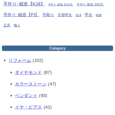
手作り･鍛造【K18】
手作り･鍛造【K22】
手作り･鍛造【K20】
手作り･鍛造【Pt】
手彫り
月形甲丸
甲丸
洗浄
研磨
立爪
職人
Category
リフォーム
(102)
ダイヤモンド
(87)
カラーストーン
(47)
ペンダント
(93)
イヤ・ピアス
(42)