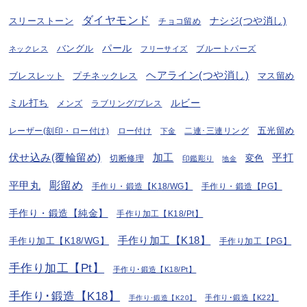
ダイヤモンド
ナシジ(つや消し)
スリーストーン
チョコ留め
パール
バングル
ブルートパーズ
ネックレス
フリーサイズ
ヘアライン(つや消し)
プチネックレス
マス留め
ブレスレット
ミル打ち
ルビー
ラブリング/ブレス
メンズ
五光留め
レーザー(刻印・ロー付け)
ロー付け
二連･三連リング
下金
伏せ込み(覆輪留め)
加工
平打
変色
切断修理
印鑑彫り
地金
彫留め
平甲丸
手作り・鍛造【K18/WG】
手作り・鍛造【PG】
手作り・鍛造【純金】
手作り加工【K18/Pt】
手作り加工【K18】
手作り加工【K18/WG】
手作り加工【PG】
手作り加工【Pt】
手作り･鍛造【K18/Pt】
手作り･鍛造【K18】
手作り･鍛造【K22】
手作り･鍛造【K20】