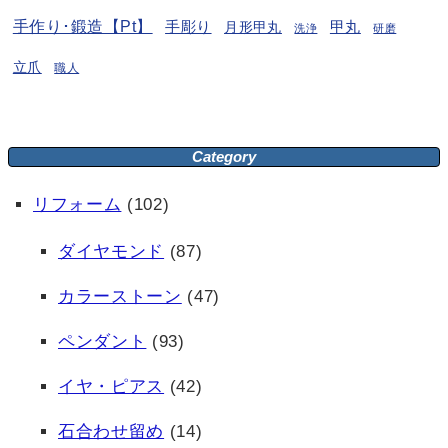
手作り･鍛造【Pt】
手彫り
月形甲丸
甲丸
洗浄
研磨
立爪
職人
Category
リフォーム
(102)
ダイヤモンド
(87)
カラーストーン
(47)
ペンダント
(93)
イヤ・ピアス
(42)
石合わせ留め
(14)