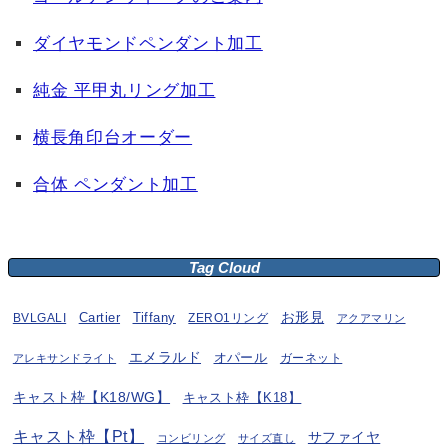
ダイヤモンドペンダント加工
純金 平甲丸リング加工
横長角印台オーダー
合体 ペンダント加工
Tag Cloud
お形見
BVLGALI
Cartier
Tiffany
ZERO1リング
アクアマリン
エメラルド
オパール
ガーネット
アレキサンドライト
キャスト枠【K18/WG】
キャスト枠【K18】
キャスト枠【Pt】
サファイヤ
コンビリング
サイズ直し