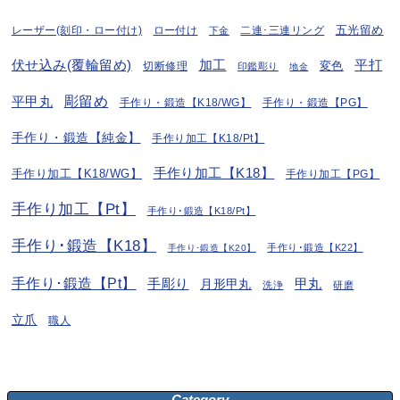
五光留め
レーザー(刻印・ロー付け)
ロー付け
二連･三連リング
下金
伏せ込み(覆輪留め)
加工
平打
変色
切断修理
印鑑彫り
地金
彫留め
平甲丸
手作り・鍛造【K18/WG】
手作り・鍛造【PG】
手作り・鍛造【純金】
手作り加工【K18/Pt】
手作り加工【K18】
手作り加工【K18/WG】
手作り加工【PG】
手作り加工【Pt】
手作り･鍛造【K18/Pt】
手作り･鍛造【K18】
手作り･鍛造【K22】
手作り･鍛造【K20】
手作り･鍛造【Pt】
手彫り
月形甲丸
甲丸
洗浄
研磨
立爪
職人
Category