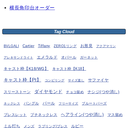
横長角印台オーダー
Tag Cloud
お形見
BVLGALI
Cartier
Tiffany
ZERO1リング
アクアマリン
エメラルド
オパール
ガーネット
アレキサンドライト
キャスト枠【K18/WG】
キャスト枠【K18】
キャスト枠【Pt】
サファイヤ
コンビリング
サイズ直し
ダイヤモンド
ナシジ(つや消し)
スリーストーン
チョコ留め
パール
バングル
ブルートパーズ
ネックレス
フリーサイズ
ヘアライン(つや消し)
プチネックレス
マス留め
ブレスレット
ミル打ち
ルビー
ラブリング/ブレス
メンズ