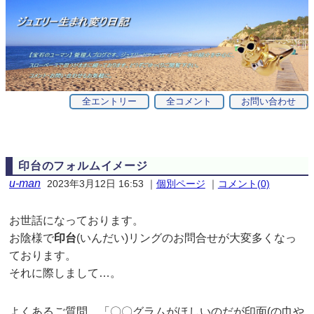
全エントリー
全コメント
お問い合わせ
印台のフォルムイメージ
u-man
2023年3月12日 16:53
｜
個別ページ
｜
コメント(0)
お世話になっております。
お陰様で
印台
(いんだい)リングのお問合せが大変多くなっ
ております。
それに際しまして…。
よくあるご質問。「〇〇グラムがほしいのだが印面(の巾や