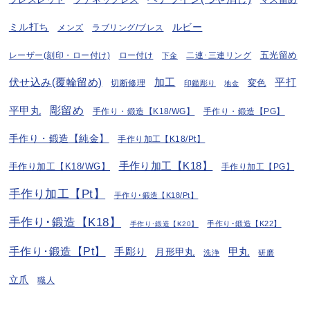
ブレスレット
ミル打ち
ルビー
ラブリング/ブレス
メンズ
五光留め
レーザー(刻印・ロー付け)
ロー付け
二連･三連リング
下金
伏せ込み(覆輪留め)
加工
平打
変色
切断修理
印鑑彫り
地金
彫留め
平甲丸
手作り・鍛造【K18/WG】
手作り・鍛造【PG】
手作り・鍛造【純金】
手作り加工【K18/Pt】
手作り加工【K18】
手作り加工【K18/WG】
手作り加工【PG】
手作り加工【Pt】
手作り･鍛造【K18/Pt】
手作り･鍛造【K18】
手作り･鍛造【K22】
手作り･鍛造【K20】
手作り･鍛造【Pt】
手彫り
月形甲丸
甲丸
洗浄
研磨
立爪
職人