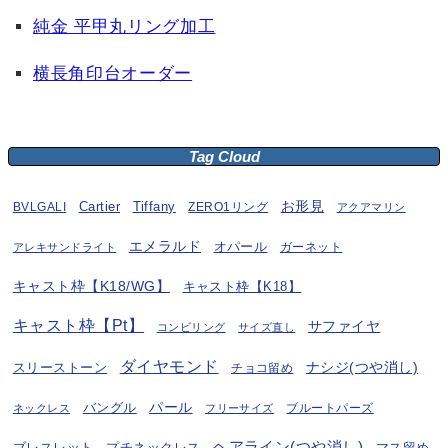
純金 平甲丸リング加工
横長角印台オーダー
Tag Cloud
お形見
BVLGALI
Cartier
Tiffany
ZERO1リング
アクアマリン
エメラルド
オパール
ガーネット
アレキサンドライト
キャスト枠【K18/WG】
キャスト枠【K18】
キャスト枠【Pt】
サファイヤ
コンビリング
サイズ直し
ダイヤモンド
ナシジ(つや消し)
スリーストーン
チョコ留め
パール
バングル
ブルートパーズ
ネックレス
フリーサイズ
ヘアライン(つや消し)
プチネックレス
マス留め