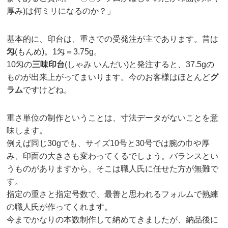
厚み)は何ミリになるのか？」
基本的に、印台は、重さでの受発注が主であります。昔は
匁
(もんめ)。1匁＝3.75g。
10匁の
三味印台
(しゃみ いんだい)と発注すると、37.5gの
ものが出来上がってまいります。今のお客様はほとんど
グ
ラム
ですけどね。
重さ単位の制作ということは、寸法データがないことを意
味します。
例えば同じ30gでも、サイズ10号と30号では腕の巾や厚
み、印面の大きさも変わってくるでしょう。バランスとい
うものがありますから、そこは職人氏に任せた方が無難で
す。
指定の重さと指定号数で、最善と思われるフォルムで熟練
の職人氏が作ってくれます。
今までかなりの本数制作して納めてきましたが、納品後に