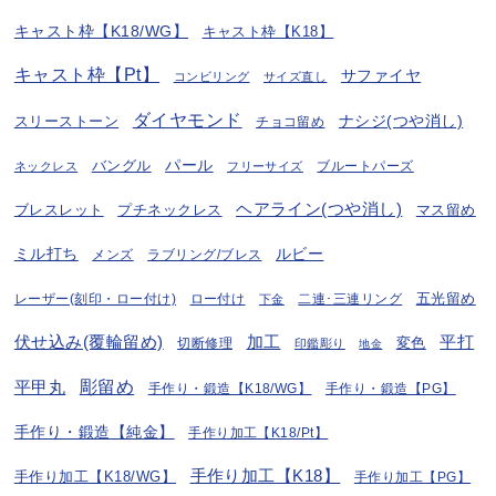
キャスト枠【K18/WG】
キャスト枠【K18】
キャスト枠【Pt】
サファイヤ
コンビリング
サイズ直し
ダイヤモンド
ナシジ(つや消し)
スリーストーン
チョコ留め
パール
バングル
ブルートパーズ
ネックレス
フリーサイズ
ヘアライン(つや消し)
プチネックレス
マス留め
ブレスレット
ミル打ち
ルビー
ラブリング/ブレス
メンズ
五光留め
レーザー(刻印・ロー付け)
ロー付け
二連･三連リング
下金
伏せ込み(覆輪留め)
加工
平打
変色
切断修理
印鑑彫り
地金
彫留め
平甲丸
手作り・鍛造【K18/WG】
手作り・鍛造【PG】
手作り・鍛造【純金】
手作り加工【K18/Pt】
手作り加工【K18】
手作り加工【K18/WG】
手作り加工【PG】