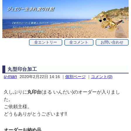
全エントリー
全コメント
お問い合わせ
丸型印台加工
u-man
2020年2月22日 14:16
｜
個別ページ
｜
コメント(0)
久しぶりに
丸印台
(まる いんだい)のオーダーが入りまし
た。
ご依頼主様。
どうもありがとうございます!!
オーダーお納め品