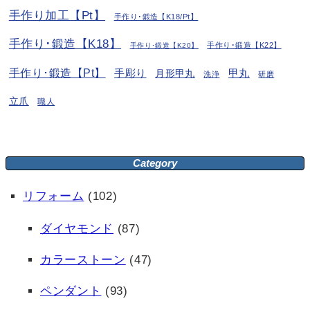
手作り加工【Pt】
手作り･鍛造【K18/Pt】
手作り･鍛造【K18】
手作り･鍛造【K22】
手作り･鍛造【K20】
手作り･鍛造【Pt】
手彫り
月形甲丸
甲丸
洗浄
研磨
立爪
職人
Category
リフォーム
(102)
ダイヤモンド
(87)
カラーストーン
(47)
ペンダント
(93)