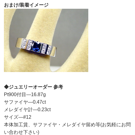
おまけ/装着イメージ
◆ジュエリーオーダー 参考
Pt900付目—16.87g
サファイヤ—0.47ct
メレダイヤ計—0.23ct
サイズ—#12
本体加工賃、サファイヤ・メレダイヤ留め等(お気軽にお問
い合わせ下さい)