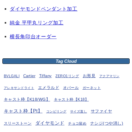
ダイヤモンドペンダント加工
純金 平甲丸リング加工
横長角印台オーダー
Tag Cloud
お形見
BVLGALI
Cartier
Tiffany
ZERO1リング
アクアマリン
エメラルド
オパール
ガーネット
アレキサンドライト
キャスト枠【K18/WG】
キャスト枠【K18】
キャスト枠【Pt】
サファイヤ
コンビリング
サイズ直し
ダイヤモンド
ナシジ(つや消し)
スリーストーン
チョコ留め