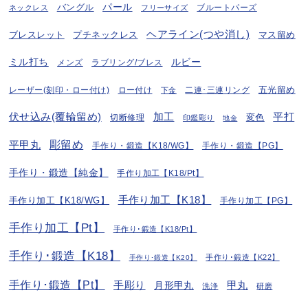
パール
バングル
ブルートパーズ
ネックレス
フリーサイズ
ヘアライン(つや消し)
プチネックレス
マス留め
ブレスレット
ミル打ち
ルビー
ラブリング/ブレス
メンズ
五光留め
レーザー(刻印・ロー付け)
ロー付け
二連･三連リング
下金
伏せ込み(覆輪留め)
加工
平打
変色
切断修理
印鑑彫り
地金
彫留め
平甲丸
手作り・鍛造【K18/WG】
手作り・鍛造【PG】
手作り・鍛造【純金】
手作り加工【K18/Pt】
手作り加工【K18】
手作り加工【K18/WG】
手作り加工【PG】
手作り加工【Pt】
手作り･鍛造【K18/Pt】
手作り･鍛造【K18】
手作り･鍛造【K22】
手作り･鍛造【K20】
手作り･鍛造【Pt】
手彫り
月形甲丸
甲丸
洗浄
研磨