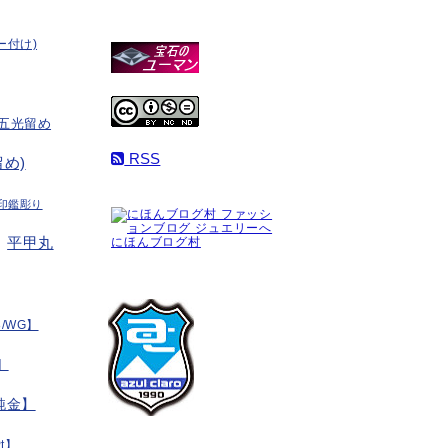
ー付け)
五光留め
RSS
め)
印鑑彫り
平甲丸
にほんブログ村
/WG】
】
純金】
t】