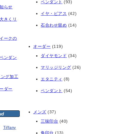
ペンダント
(93)
知らせ
イヤ・ピアス
(42)
大きくリ
石合わせ留め
(14)
イークの
オーダー
(119)
ダイヤモンド
(34)
ペンダン
マリッジリング
(26)
リング加工
エタニティ
(8)
ーダー
ペンダント
(54)
メンズ
(37)
ud
三味印台
(40)
Tiffany
角印台
(13)