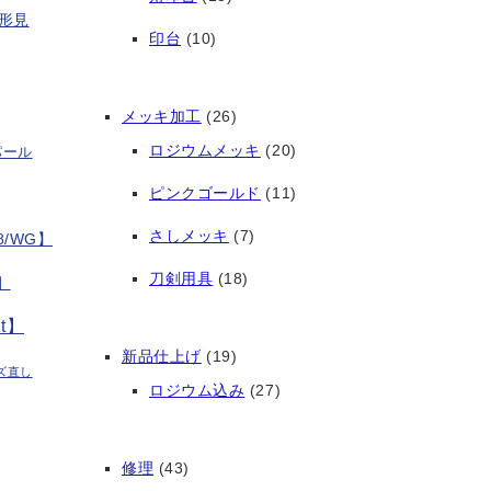
形見
印台
(10)
メッキ加工
(26)
ロジウムメッキ
(20)
パール
ピンクゴールド
(11)
さしメッキ
(7)
/WG】
刀剣用具
(18)
】
t】
新品仕上げ
(19)
ズ直し
ロジウム込み
(27)
修理
(43)