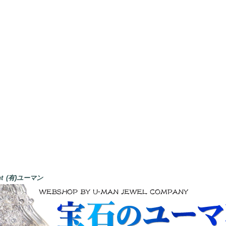
ght (有)ユーマン