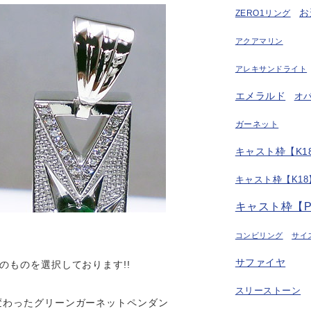
お
ZERO1リング
アクアマリン
アレキサンドライト
エメラルド
オ
ガーネット
キャスト枠【K18
キャスト枠【K18
キャスト枠【P
コンビリング
サイ
サファイヤ
のものを選択しております!!
スリーストーン
変わったグリーンガーネットペンダン