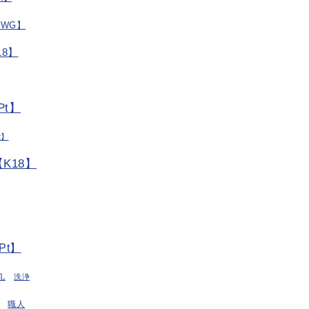
/WG】
8】
t】
t】
K18】
Pt】
丸
洗浄
職人