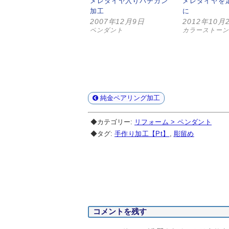
メレダイヤ入りバチカン
メレダイヤを
加工
に
2007年12月9日
2012年10月
ペンダント
カラーストーン
純金ペアリング加工
◆カテゴリー:
リフォーム > ペンダント
◆タグ:
手作り加工【Pt】
,
彫留め
コメントを残す