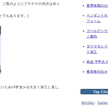
で、ご覧のようにプラチナの光沢は全く
夏季休暇のお
ペンダントを
とでもあります。)
フォーム
ゴールデンウ
ご案内
ダイヤモンド
ト加工
純金 平甲丸
横長角印台オ
たいため
バチカン
を大きく加工し直し、
Tag Clo
BVLGALI
Cartier