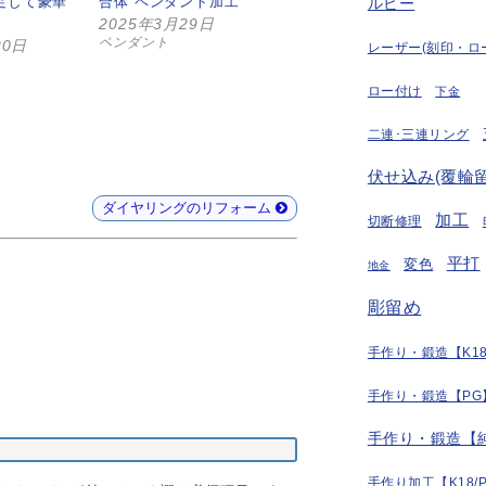
足して豪華
合体 ペンダント加工
ルビー
2025年3月29日
ペンダント
20日
レーザー(刻印・ロ
ロー付け
下金
二連･三連リング
伏せ込み(覆輪留
ダイヤリングのリフォーム
加工
切断修理
平打
変色
地金
彫留め
手作り・鍛造【K18
手作り・鍛造【PG
手作り・鍛造【
手作り加工【K18/P