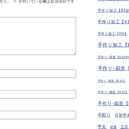
せん。
※
が付いている欄は必須項目です
手作り加工【K18
手作り加工【K1
手作り加工【PG】
手作り加工【P
手作り･鍛造【K18/P
手作り･鍛造【
手作り･鍛造【K20】
手作り･鍛造【K22】
手作り･鍛造【
手彫り
月形甲
甲丸
立爪
研磨