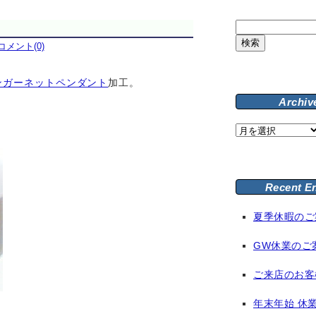
検
索:
コメント(0)
ンガーネットペンダント
加工。
Archiv
Archive
Recent E
夏季休暇のご
GW休業のご
ご来店のお客
年末年始 休