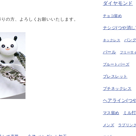
ダイヤモンド
。
チョコ留め
帰りの方、よろしくお願いいたします。
ナシジ(つや消し
バン
ネックレス
パール
フリーサ
ブルートパーズ
ブレスレット
プチネックレス
ヘアライン(つ
ミル
マス留め
ラブリング
メンズ