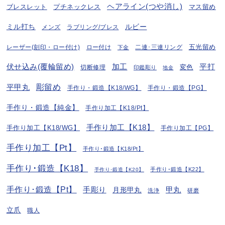
ヘアライン(つや消し)
プチネックレス
マス留め
ブレスレット
ミル打ち
ルビー
ラブリング/ブレス
メンズ
五光留め
レーザー(刻印・ロー付け)
ロー付け
二連･三連リング
下金
伏せ込み(覆輪留め)
加工
平打
変色
切断修理
印鑑彫り
地金
彫留め
平甲丸
手作り・鍛造【K18/WG】
手作り・鍛造【PG】
手作り・鍛造【純金】
手作り加工【K18/Pt】
手作り加工【K18】
手作り加工【K18/WG】
手作り加工【PG】
手作り加工【Pt】
手作り･鍛造【K18/Pt】
手作り･鍛造【K18】
手作り･鍛造【K22】
手作り･鍛造【K20】
手作り･鍛造【Pt】
手彫り
月形甲丸
甲丸
洗浄
研磨
立爪
職人