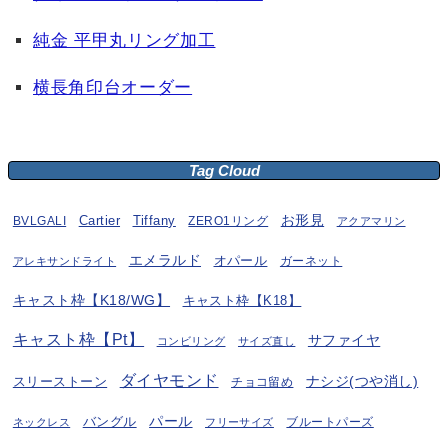
純金 平甲丸リング加工
横長角印台オーダー
Tag Cloud
お形見
BVLGALI
Cartier
Tiffany
ZERO1リング
アクアマリン
エメラルド
オパール
ガーネット
アレキサンドライト
キャスト枠【K18/WG】
キャスト枠【K18】
キャスト枠【Pt】
サファイヤ
コンビリング
サイズ直し
ダイヤモンド
ナシジ(つや消し)
スリーストーン
チョコ留め
パール
バングル
ブルートパーズ
ネックレス
フリーサイズ