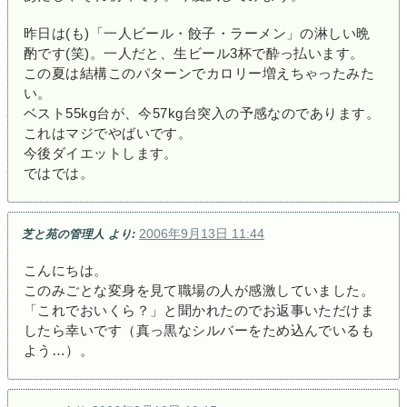
昨日は(も)「一人ビール・餃子・ラーメン」の淋しい晩
酌です(笑)。一人だと、生ビール3杯で酔っ払います。
この夏は結構このパターンでカロリー増えちゃったみた
い。
ベスト55kg台が、今57kg台突入の予感なのであります。
これはマジでやばいです。
今後ダイエットします。
ではでは。
2006年9月13日 11:44
芝と苑の管理人
より:
こんにちは。
このみごとな変身を見て職場の人が感激していました。
「これでおいくら？」と聞かれたのでお返事いただけま
したら幸いです（真っ黒なシルバーをため込んでいるも
よう…）。