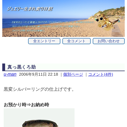
全エントリー
全コメント
お問い合わせ
真っ黒くろ助
u-man
2006年9月11日 22:18
｜
個別ページ
｜
コメント(4件)
黒変シルバーリングの仕上げです。
お預かり時⇒お納め時