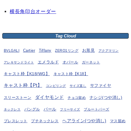
横長角印台オーダー
Tag Cloud
お形見
BVLGALI
Cartier
Tiffany
ZERO1リング
アクアマリン
エメラルド
オパール
ガーネット
アレキサンドライト
キャスト枠【K18/WG】
キャスト枠【K18】
キャスト枠【Pt】
サファイヤ
コンビリング
サイズ直し
ダイヤモンド
ナシジ(つや消し)
スリーストーン
チョコ留め
パール
バングル
ブルートパーズ
ネックレス
フリーサイズ
ヘアライン(つや消し)
プチネックレス
マス留め
ブレスレット