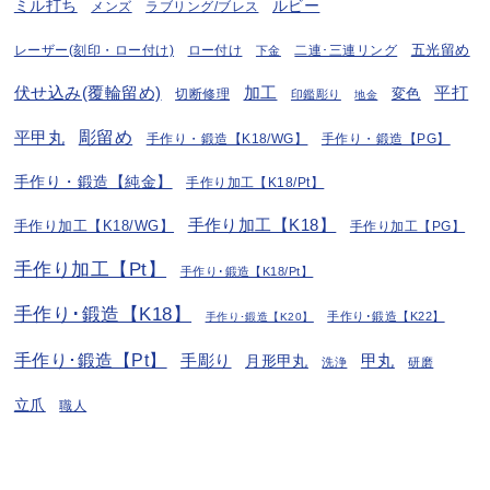
ミル打ち
ルビー
ラブリング/ブレス
メンズ
五光留め
レーザー(刻印・ロー付け)
ロー付け
二連･三連リング
下金
伏せ込み(覆輪留め)
加工
平打
変色
切断修理
印鑑彫り
地金
彫留め
平甲丸
手作り・鍛造【K18/WG】
手作り・鍛造【PG】
手作り・鍛造【純金】
手作り加工【K18/Pt】
手作り加工【K18】
手作り加工【K18/WG】
手作り加工【PG】
手作り加工【Pt】
手作り･鍛造【K18/Pt】
手作り･鍛造【K18】
手作り･鍛造【K22】
手作り･鍛造【K20】
手作り･鍛造【Pt】
手彫り
月形甲丸
甲丸
洗浄
研磨
立爪
職人