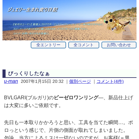
全エントリー
全コメント
お問い合わせ
びっくりしたなぁ
u-man
2007年1月15日 20:32
｜
個別ページ
｜
コメント(4件)
BVLGARI(ブルガリ)の
ビーゼロワンリング
—、新品仕上げ
は大変に多いご依頼です。
先日も一本取りかかろうと思い、工具を当てた瞬間…。ポ
ロっという感じで、片側の側面が取れてしまいました。
勿論、当方によるミスは一切ないのですが、お客様(＝男