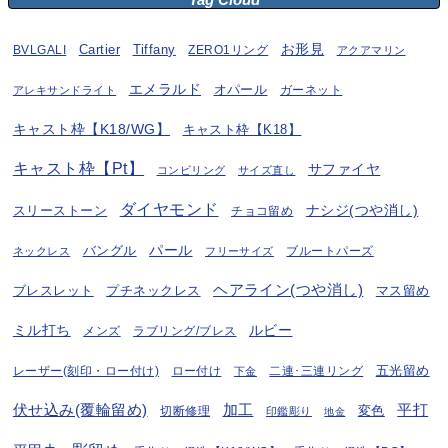
お形見
BVLGALI
Cartier
Tiffany
ZERO1リング
アクアマリン
エメラルド
オパール
ガーネット
アレキサンドライト
キャスト枠【K18/WG】
キャスト枠【K18】
キャスト枠【Pt】
サファイヤ
コンビリング
サイズ直し
ダイヤモンド
ナシジ(つや消し)
スリーストーン
チョコ留め
パール
バングル
ブルートパーズ
ネックレス
フリーサイズ
ヘアライン(つや消し)
プチネックレス
マス留め
ブレスレット
ミル打ち
ルビー
ラブリング/ブレス
メンズ
五光留め
レーザー(刻印・ロー付け)
ロー付け
二連･三連リング
下金
伏せ込み(覆輪留め)
加工
平打
変色
切断修理
印鑑彫り
地金