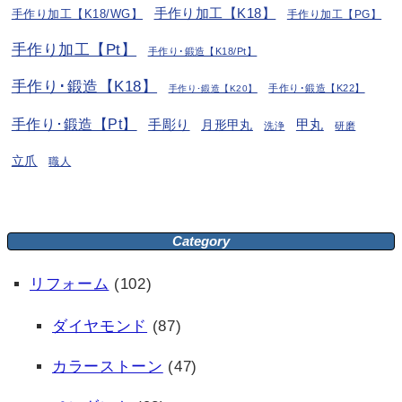
手作り加工【K18】
手作り加工【K18/WG】
手作り加工【PG】
手作り加工【Pt】
手作り･鍛造【K18/Pt】
手作り･鍛造【K18】
手作り･鍛造【K22】
手作り･鍛造【K20】
手作り･鍛造【Pt】
手彫り
月形甲丸
甲丸
洗浄
研磨
立爪
職人
Category
リフォーム
(102)
ダイヤモンド
(87)
カラーストーン
(47)