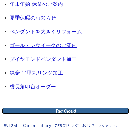
年末年始 休業のご案内
夏季休暇のお知らせ
ペンダントを大きくリフォーム
ゴールデンウイークのご案内
ダイヤモンドペンダント加工
純金 平甲丸リング加工
横長角印台オーダー
Tag Cloud
お形見
BVLGALI
Cartier
Tiffany
ZERO1リング
アクアマリン