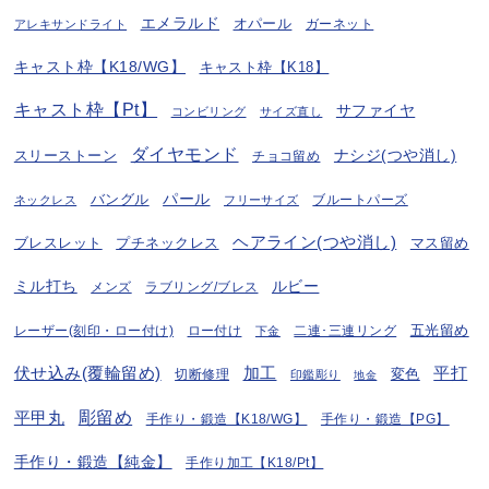
エメラルド
オパール
ガーネット
アレキサンドライト
キャスト枠【K18/WG】
キャスト枠【K18】
キャスト枠【Pt】
サファイヤ
コンビリング
サイズ直し
ダイヤモンド
ナシジ(つや消し)
スリーストーン
チョコ留め
パール
バングル
ブルートパーズ
ネックレス
フリーサイズ
ヘアライン(つや消し)
プチネックレス
マス留め
ブレスレット
ミル打ち
ルビー
ラブリング/ブレス
メンズ
五光留め
レーザー(刻印・ロー付け)
ロー付け
二連･三連リング
下金
伏せ込み(覆輪留め)
加工
平打
変色
切断修理
印鑑彫り
地金
彫留め
平甲丸
手作り・鍛造【K18/WG】
手作り・鍛造【PG】
手作り・鍛造【純金】
手作り加工【K18/Pt】