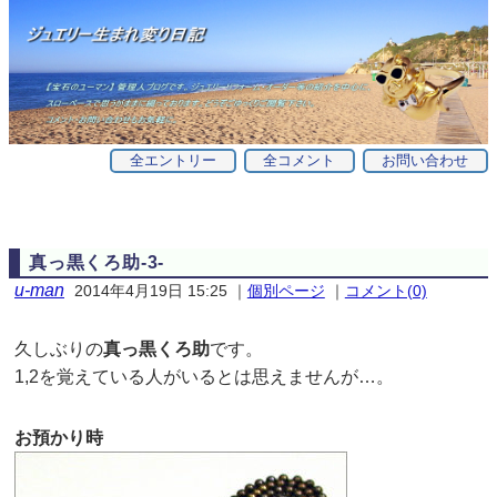
全エントリー
全コメント
お問い合わせ
真っ黒くろ助-3-
u-man
2014年4月19日 15:25
｜
個別ページ
｜
コメント(0)
久しぶりの
真っ黒くろ助
です。
1,2を覚えている人がいるとは思えませんが…。
お預かり時