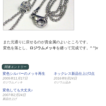
また元通りに戻せるのが貴金属のよいところです。
変色を落とし、
ロジウムメッキ
を纏って完成です。^ ^)v
関連エントリー
変色シルバーのメッキ再生
ネックレス新品仕上げ2点
2005年11月17日
2016年9月24日
ロジウムメッキ
ロジウム込み
変色しても大丈夫♪
2007年2月24日
新品仕上げ