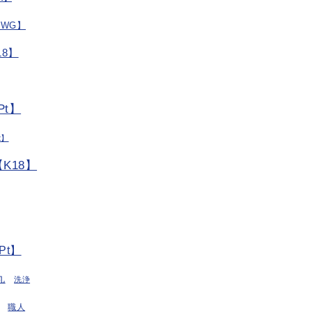
/WG】
8】
t】
t】
K18】
Pt】
丸
洗浄
職人