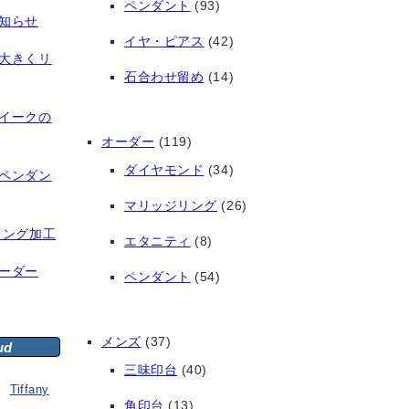
ペンダント
(93)
知らせ
イヤ・ピアス
(42)
大きくリ
石合わせ留め
(14)
イークの
オーダー
(119)
ダイヤモンド
(34)
ペンダン
マリッジリング
(26)
リング加工
エタニティ
(8)
ーダー
ペンダント
(54)
メンズ
(37)
ud
三味印台
(40)
Tiffany
角印台
(13)