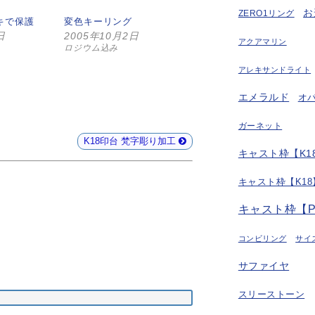
お
ZERO1リング
キで保護
変色キーリング
日
2005年10月2日
アクアマリン
ロジウム込み
アレキサンドライト
エメラルド
オ
ガーネット
K18印台 梵字彫り加工
キャスト枠【K18
キャスト枠【K18
キャスト枠【P
コンビリング
サイ
サファイヤ
スリーストーン