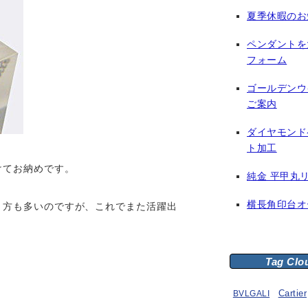
夏季休暇のお
ペンダントを
フォーム
ゴールデンウ
ご案内
ダイヤモンド
ト加工
けてお納めです。
純金 平甲丸
横長角印台オ
う方も多いのですが、これでまた活躍出
Tag Clo
BVLGALI
Cartier