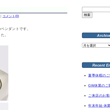
検
索:
｜
コメント(0)
のペンダントです。
した。
Archiv
Archive
Recent E
夏季休暇のご
GW休業のご
ご来店のお客
年末年始 休