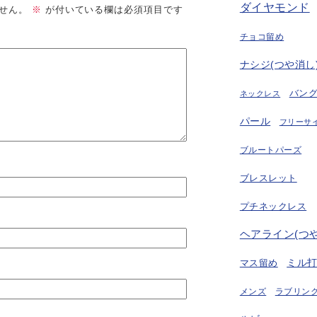
ダイヤモンド
せん。
※
が付いている欄は必須項目です
チョコ留め
ナシジ(つや消し
バン
ネックレス
パール
フリーサ
ブルートパーズ
ブレスレット
プチネックレス
ヘアライン(つ
ミル
マス留め
ラブリング
メンズ