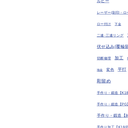
ルビー
レーザー(刻印・ロ
ロー付け
下金
二連･三連リング
伏せ込み(覆輪留
加工
切断修理
平打
変色
地金
彫留め
手作り・鍛造【K18
手作り・鍛造【PG
手作り・鍛造【
手作り加工【K18/P