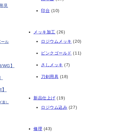
形見
印台
(10)
メッキ加工
(26)
ロジウムメッキ
(20)
パール
ピンクゴールド
(11)
さしメッキ
(7)
/WG】
刀剣用具
(18)
】
t】
新品仕上げ
(19)
ズ直し
ロジウム込み
(27)
修理
(43)