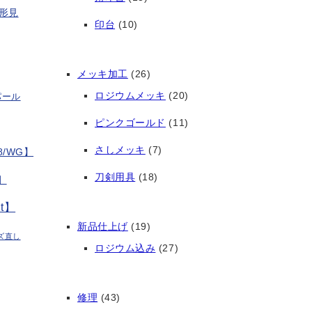
形見
印台
(10)
メッキ加工
(26)
ロジウムメッキ
(20)
パール
ピンクゴールド
(11)
さしメッキ
(7)
/WG】
刀剣用具
(18)
】
t】
新品仕上げ
(19)
ズ直し
ロジウム込み
(27)
修理
(43)