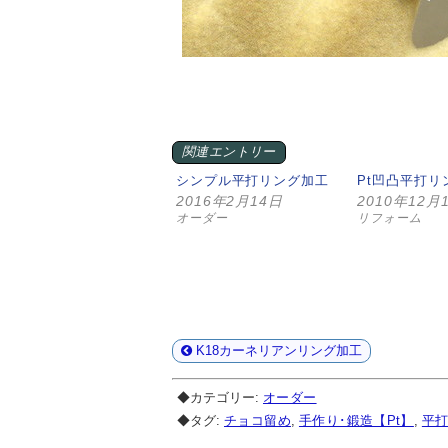
関連エントリー
シンプル平打リング加工
Pt凹凸平打リ
2016年2月14日
2010年12月
オーダー
リフォーム
K18カーネリアンリング加工
◆カテゴリー:
オーダー
◆タグ:
チョコ留め
,
手作り･鍛造【Pt】
,
平