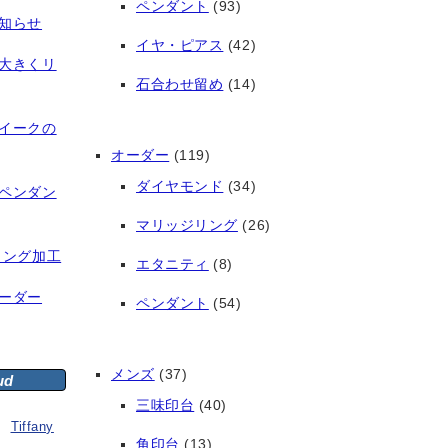
ペンダント
(93)
知らせ
イヤ・ピアス
(42)
大きくリ
石合わせ留め
(14)
イークの
オーダー
(119)
ダイヤモンド
(34)
ペンダン
マリッジリング
(26)
リング加工
エタニティ
(8)
ーダー
ペンダント
(54)
メンズ
(37)
ud
三味印台
(40)
Tiffany
角印台
(13)