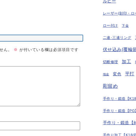
ルビー
レーザー(刻印・ロ
ロー付け
下金
二連･三連リング
伏せ込み(覆輪留
せん。
※
が付いている欄は必須項目です
加工
切断修理
平打
変色
地金
彫留め
手作り・鍛造【K18
手作り・鍛造【PG
手作り・鍛造【
手作り加工【K18/P