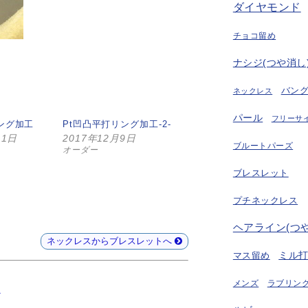
ダイヤモンド
チョコ留め
ナシジ(つや消し
バン
ネックレス
パール
フリーサ
ング加工
Pt凹凸平打リング加工-2-
11日
2017年12月9日
ブルートパーズ
オーダー
ブレスレット
プチネックレス
ヘアライン(つ
ネックレスからブレスレットへ
ミル
マス留め
ラブリング
メンズ
打