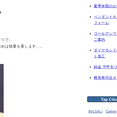
夏季休暇のお
t
ペンダントを
フォーム
ゴールデンウ
ご案内
ギリで。
留めは慎重を要します…。
ダイヤモンド
ト加工
純金 平甲丸
横長角印台オ
Tag Clo
BVLGALI
Cartier