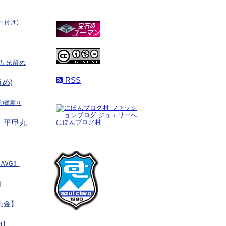
ー付け)
五光留め
RSS
め)
印鑑彫り
平甲丸
にほんブログ村
/WG】
】
純金】
t】