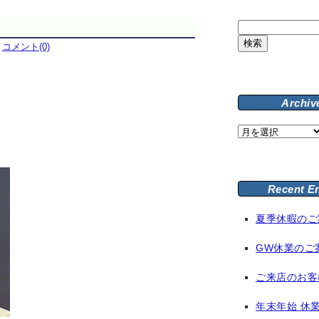
検
索:
｜
コメント(0)
Archiv
。
Archive
Recent E
夏季休暇のご
GW休業のご
ご来店のお客
年末年始 休