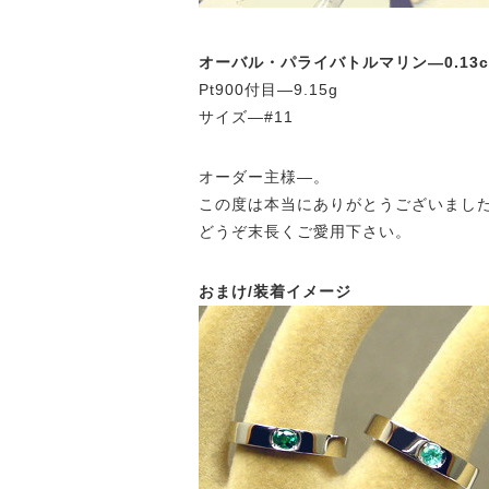
オーバル・パライバトルマリン—0.13c
Pt900付目—9.15g
サイズ—#11
オーダー主様—。
この度は本当にありがとうございまし
どうぞ末長くご愛用下さい。
おまけ/装着イメージ