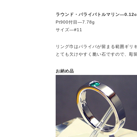
ラウンド・パライバトルマリン—0.12c
Pt900付目—7.78g
サイズ—#11
リング巾はパライバが留まる範囲ギリ
とても欠けやすく脆い石ですので、彫
お納め品