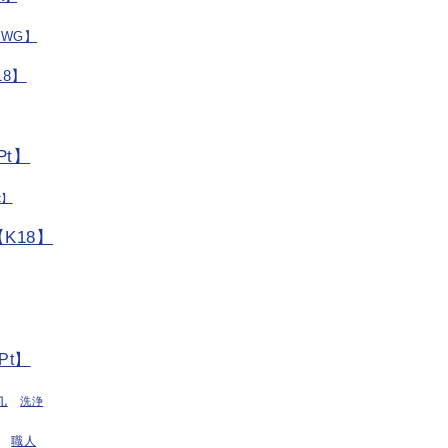
/WG】
8】
t】
t】
K18】
Pt】
丸
洗浄
職人