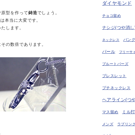
ダイヤモンド
で原型を作って
鋳造
でしょう。
チョコ留め
のは本当に大変です。
ナシジ(つや消し
いたします。
バン
ネックレス
はその数倍であります。
パール
フリーサ
ブルートパーズ
ブレスレット
プチネックレス
ヘアライン(つ
ミル
マス留め
ラブリング
メンズ
た。