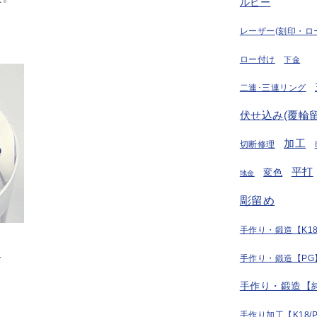
ルビー
レーザー(刻印・ロ
ロー付け
下金
二連･三連リング
伏せ込み(覆輪留
加工
切断修理
平打
変色
地金
彫留め
手作り・鍛造【K18
v
手作り・鍛造【PG
手作り・鍛造【
手作り加工【K18/P