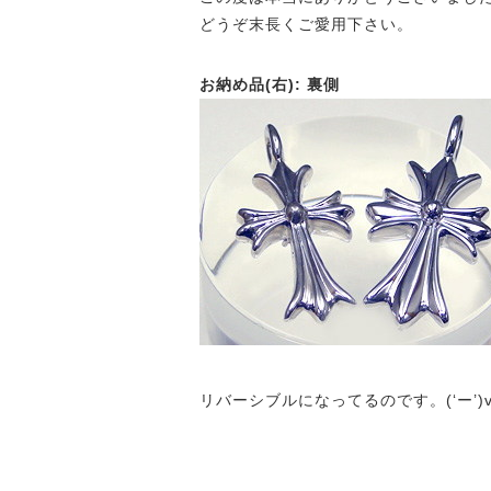
どうぞ末長くご愛用下さい。
お納め品(右): 裏側
リバーシブルになってるのです。(‘ー’)