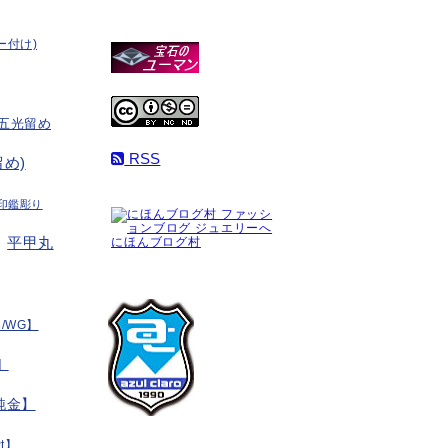
ー付け)
五光留め
RSS
め)
印鑑彫り
平甲丸
にほんブログ村
/WG】
】
純金】
t】