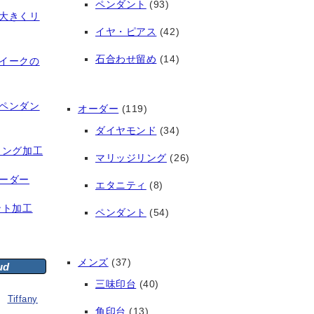
ペンダント
(93)
大きくリ
イヤ・ピアス
(42)
石合わせ留め
(14)
イークの
ペンダン
オーダー
(119)
ダイヤモンド
(34)
リング加工
マリッジリング
(26)
ーダー
エタニティ
(8)
ント加工
ペンダント
(54)
メンズ
(37)
ud
三味印台
(40)
Tiffany
角印台
(13)