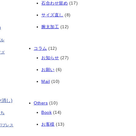
石合わせ留め
(17)
サイズ直し
(8)
腕太加工
(12)
)
グル
コラム
(12)
イズ
お知らせ
(27)
お願い
(6)
Mail
(10)
や消し)
Others
(10)
Book
(14)
打ち
お客様
(13)
/ブレス