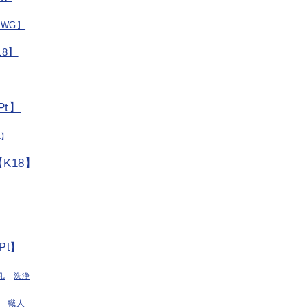
/WG】
8】
t】
t】
K18】
Pt】
丸
洗浄
職人