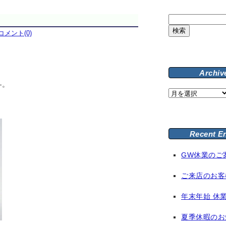
検
索:
コメント(0)
Archiv
—。
Archive
Recent E
GW休業のご
ご来店のお客
年末年始 休
夏季休暇のお