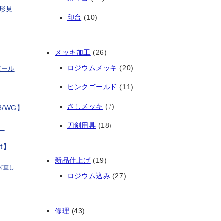
形見
印台
(10)
メッキ加工
(26)
ロジウムメッキ
(20)
パール
ピンクゴールド
(11)
さしメッキ
(7)
/WG】
刀剣用具
(18)
】
t】
新品仕上げ
(19)
ズ直し
ロジウム込み
(27)
修理
(43)