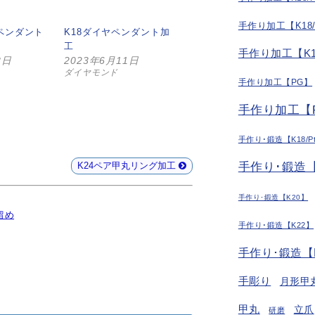
手作り加工【K18
ペンダント
K18ダイヤペンダント加
工
手作り加工【K1
8日
2023年6月11日
ダイヤモンド
手作り加工【PG】
手作り加工【P
手作り･鍛造【K18/P
K24ペア甲丸リング加工
手作り･鍛造【
手作り･鍛造【K20】
留め
手作り･鍛造【K22】
手作り･鍛造【
手彫り
月形甲
甲丸
立爪
研磨