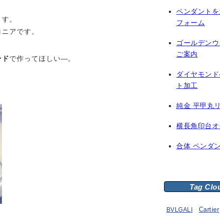
ペンダントを
ます。
フォーム
コニアです。
ゴールデンウ
ご案内
ンド
で作ってほしい—。
ダイヤモンド
ト加工
純金 平甲丸
横長角印台オ
合体 ペンダ
Tag Clo
BVLGALI
Cartier