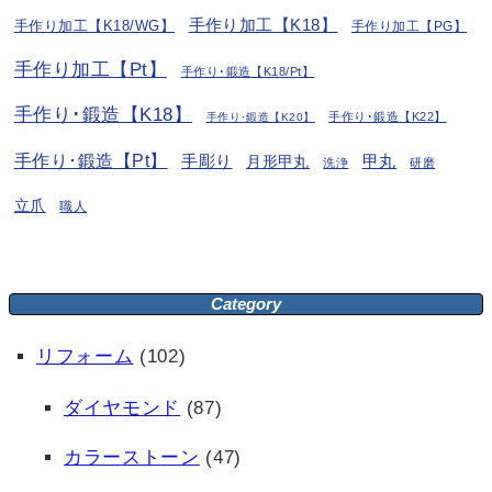
手作り加工【K18】
手作り加工【K18/WG】
手作り加工【PG】
手作り加工【Pt】
手作り･鍛造【K18/Pt】
手作り･鍛造【K18】
手作り･鍛造【K22】
手作り･鍛造【K20】
手作り･鍛造【Pt】
手彫り
月形甲丸
甲丸
洗浄
研磨
立爪
職人
Category
リフォーム
(102)
ダイヤモンド
(87)
カラーストーン
(47)