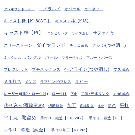
エメラルド
オパール
ガーネット
アレキサンドライト
キャスト枠【K18/WG】
キャスト枠【K18】
キャスト枠【Pt】
サファイヤ
コンビリング
サイズ直し
ダイヤモンド
ナシジ(つや消し)
スリーストーン
チョコ留め
パール
バングル
ブルートパーズ
ネックレス
フリーサイズ
ヘアライン(つや消し)
プチネックレス
マス留め
ブレスレット
ミル打ち
ルビー
ラブリング/ブレス
メンズ
五光留め
レーザー(刻印・ロー付け)
ロー付け
二連･三連リング
下金
伏せ込み(覆輪留め)
加工
平打
変色
切断修理
印鑑彫り
地金
彫留め
平甲丸
手作り・鍛造【K18/WG】
手作り・鍛造【PG】
手作り・鍛造【純金】
手作り加工【K18/Pt】