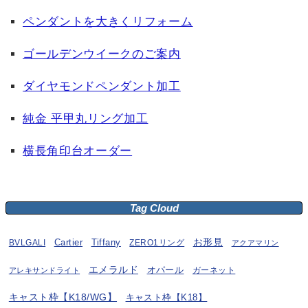
ペンダントを大きくリフォーム
ゴールデンウイークのご案内
ダイヤモンドペンダント加工
純金 平甲丸リング加工
横長角印台オーダー
Tag Cloud
お形見
BVLGALI
Cartier
Tiffany
ZERO1リング
アクアマリン
エメラルド
オパール
ガーネット
アレキサンドライト
キャスト枠【K18/WG】
キャスト枠【K18】