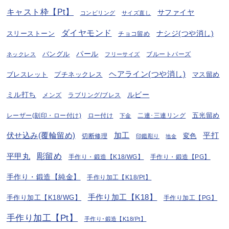
キャスト枠【Pt】
サファイヤ
コンビリング
サイズ直し
ダイヤモンド
ナシジ(つや消し)
スリーストーン
チョコ留め
パール
バングル
ブルートパーズ
ネックレス
フリーサイズ
ヘアライン(つや消し)
プチネックレス
マス留め
ブレスレット
ミル打ち
ルビー
ラブリング/ブレス
メンズ
五光留め
レーザー(刻印・ロー付け)
ロー付け
二連･三連リング
下金
伏せ込み(覆輪留め)
加工
平打
変色
切断修理
印鑑彫り
地金
彫留め
平甲丸
手作り・鍛造【K18/WG】
手作り・鍛造【PG】
手作り・鍛造【純金】
手作り加工【K18/Pt】
手作り加工【K18】
手作り加工【K18/WG】
手作り加工【PG】
手作り加工【Pt】
手作り･鍛造【K18/Pt】