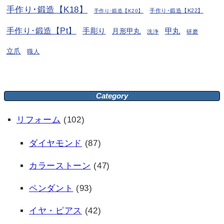
手作り･鍛造【K18】
手作り･鍛造【K22】
手作り･鍛造【K20】
手作り･鍛造【Pt】
手彫り
月形甲丸
甲丸
洗浄
研磨
立爪
職人
Category
リフォーム
(102)
ダイヤモンド
(87)
カラーストーン
(47)
ペンダント
(93)
イヤ・ピアス
(42)