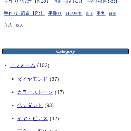
手作り･鍛造【K18】
手作り･鍛造【K22】
手作り･鍛造【K20】
手作り･鍛造【Pt】
手彫り
月形甲丸
甲丸
洗浄
研磨
立爪
職人
Category
リフォーム
(102)
ダイヤモンド
(87)
カラーストーン
(47)
ペンダント
(93)
イヤ・ピアス
(42)