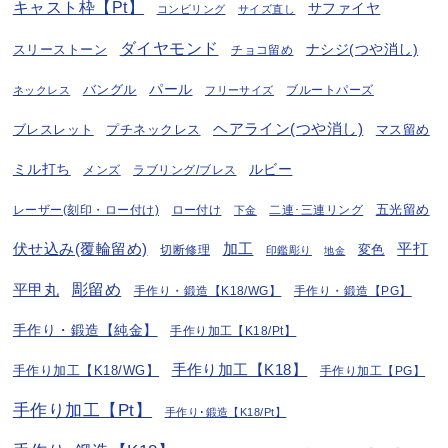
キャスト枠【Pt】
サファイヤ
コンビリング
サイズ直し
ダイヤモンド
ナシジ(つや消し)
スリーストーン
チョコ留め
パール
バングル
ブルートパーズ
ネックレス
フリーサイズ
ヘアライン(つや消し)
プチネックレス
マス留め
ブレスレット
ミル打ち
ルビー
ラブリング/ブレス
メンズ
五光留め
レーザー(刻印・ロー付け)
ロー付け
二連･三連リング
下金
伏せ込み(覆輪留め)
加工
平打
変色
切断修理
印鑑彫り
地金
彫留め
平甲丸
手作り・鍛造【K18/WG】
手作り・鍛造【PG】
手作り・鍛造【純金】
手作り加工【K18/Pt】
手作り加工【K18】
手作り加工【K18/WG】
手作り加工【PG】
手作り加工【Pt】
手作り･鍛造【K18/Pt】