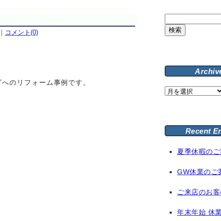
検
索:
｜
コメント(0)
Archiv
グへのリフォーム事例です。
Archive
Recent E
夏季休暇のご
GW休業のご
ご来店のお客
年末年始 休