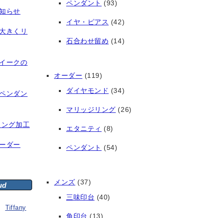
ペンダント
(93)
知らせ
イヤ・ピアス
(42)
大きくリ
石合わせ留め
(14)
イークの
オーダー
(119)
ダイヤモンド
(34)
ペンダン
マリッジリング
(26)
リング加工
エタニティ
(8)
ーダー
ペンダント
(54)
メンズ
(37)
ud
三味印台
(40)
Tiffany
角印台
(13)