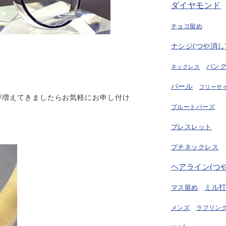
ダイヤモンド
チョコ留め
ナシジ(つや消し
バン
ネックレス
。
。
パール
フリーサ
が増えてきましたらお気軽にお申し付け
ブルートパーズ
ブレスレット
プチネックレス
ヘアライン(つ
ミル
マス留め
ラブリング
メンズ