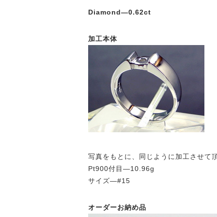
Diamond—0.62ct
加工本体
写真をもとに、同じように加工させて
Pt900付目—10.96g
サイズ—#15
オーダーお納め品