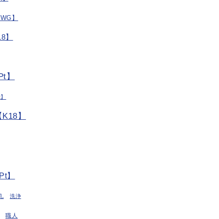
/WG】
8】
t】
t】
K18】
Pt】
丸
洗浄
職人