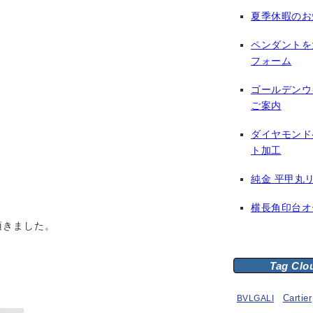
夏季休暇のお
ペンダントを
フォーム
ゴールデンウ
ご案内
ダイヤモンド
ト加工
純金 平甲丸
横長角印台オ
頂きました。
Tag Clo
BVLGALI
Cartier