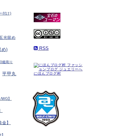
ー付け)
五光留め
RSS
め)
印鑑彫り
平甲丸
にほんブログ村
/WG】
】
純金】
t】