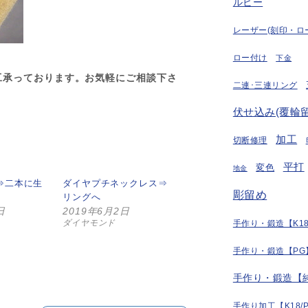
ルビー
レーザー(刻印・ロ
ロー付け
下金
工承っております。お気軽にご相談下さ
二連･三連リング
。
伏せ込み(覆輪留
加工
切断修理
平打
変色
地金
⇒二本に生
ダイヤプチネックレス⇒
彫留め
リングへ
日
2019年6月2日
ダイヤモンド
手作り・鍛造【K18
手作り・鍛造【PG
手作り・鍛造【
手作り加工【K18/P