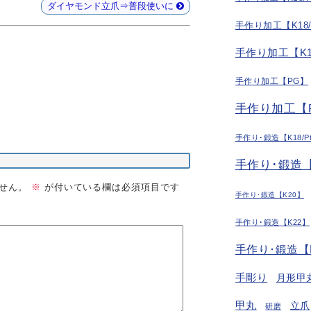
ダイヤモンド立爪⇒普段使いに
手作り加工【K18
手作り加工【K1
手作り加工【PG】
手作り加工【P
手作り･鍛造【K18/P
手作り･鍛造【
せん。
※
が付いている欄は必須項目です
手作り･鍛造【K20】
手作り･鍛造【K22】
手作り･鍛造【
手彫り
月形甲
甲丸
立爪
研磨