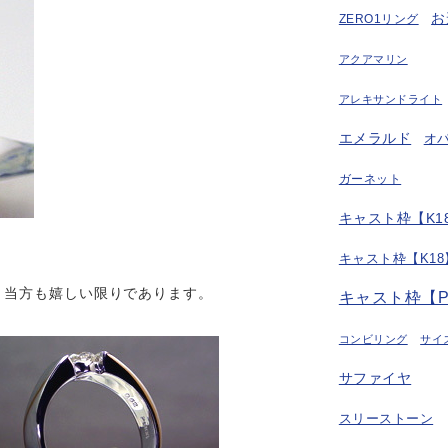
お
ZERO1リング
アクアマリン
アレキサンドライト
エメラルド
オ
ガーネット
キャスト枠【K18
キャスト枠【K18
、当方も嬉しい限りであります。
キャスト枠【P
コンビリング
サイ
サファイヤ
スリーストーン