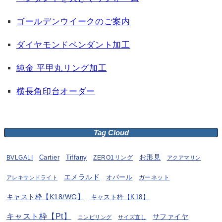
ゴールデンウイークのご案内
ダイヤモンドペンダント加工
純金 平甲丸リング加工
横長角印台オーダー
Tag Cloud
お形見
BVLGALI
Cartier
Tiffany
ZERO1リング
アクアマリン
エメラルド
オパール
ガーネット
アレキサンドライト
キャスト枠【K18/WG】
キャスト枠【K18】
キャスト枠【Pt】
サファイヤ
コンビリング
サイズ直し