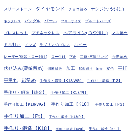
ダイヤモンド
ナシジ(つや消し)
スリーストーン
チョコ留め
パール
バングル
ブルートパーズ
ネックレス
フリーサイズ
ヘアライン(つや消し)
プチネックレス
マス留め
ブレスレット
ミル打ち
ルビー
ラブリング/ブレス
メンズ
五光留め
レーザー(刻印・ロー付け)
ロー付け
二連･三連リング
下金
伏せ込み(覆輪留め)
加工
平打
変色
切断修理
印鑑彫り
地金
彫留め
平甲丸
手作り・鍛造【K18/WG】
手作り・鍛造【PG】
手作り・鍛造【純金】
手作り加工【K18/Pt】
手作り加工【K18】
手作り加工【K18/WG】
手作り加工【PG】
手作り加工【Pt】
手作り･鍛造【K18/Pt】
手作り･鍛造【K18】
手作り･鍛造【K22】
手作り･鍛造【K20】