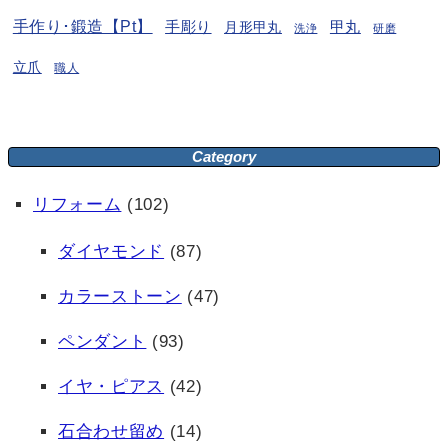
手作り･鍛造【Pt】
手彫り
月形甲丸
甲丸
洗浄
研磨
立爪
職人
Category
リフォーム
(102)
ダイヤモンド
(87)
カラーストーン
(47)
ペンダント
(93)
イヤ・ピアス
(42)
石合わせ留め
(14)