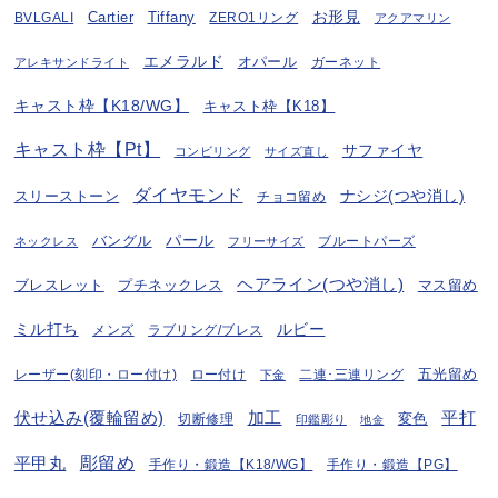
お形見
BVLGALI
Cartier
Tiffany
ZERO1リング
アクアマリン
エメラルド
オパール
ガーネット
アレキサンドライト
キャスト枠【K18/WG】
キャスト枠【K18】
キャスト枠【Pt】
サファイヤ
コンビリング
サイズ直し
ダイヤモンド
ナシジ(つや消し)
スリーストーン
チョコ留め
パール
バングル
ブルートパーズ
ネックレス
フリーサイズ
ヘアライン(つや消し)
プチネックレス
マス留め
ブレスレット
ミル打ち
ルビー
ラブリング/ブレス
メンズ
五光留め
レーザー(刻印・ロー付け)
ロー付け
二連･三連リング
下金
伏せ込み(覆輪留め)
加工
平打
変色
切断修理
印鑑彫り
地金
彫留め
平甲丸
手作り・鍛造【K18/WG】
手作り・鍛造【PG】