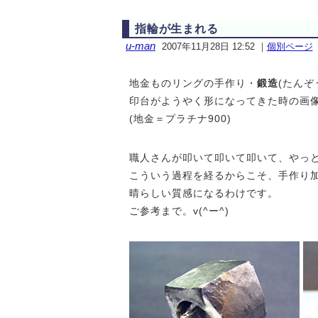
指輪が生まれる
u-man
2007年11月28日 12:52
｜
個別ページ
地金ものリングの手作り・
鍛造
(たんぞ
印台がようやく形になってきた時の画
(地金＝プラチナ900)
職人さんが叩いて叩いて叩いて、やっ
こういう過程を経るからこそ、手作り
晴らしい質感になるわけです。
ご参考まで。v(^ー^)