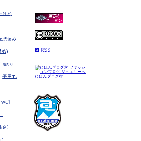
ー付け)
五光留め
RSS
め)
印鑑彫り
平甲丸
にほんブログ村
/WG】
】
純金】
t】