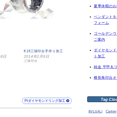
夏季休暇のお
ペンダントを
フォーム
ゴールデンウ
ご案内
ダイヤモンド
K18三味印台手作り加工
ト加工
18日
2014年2月9日
三味印台
純金 平甲丸
横長角印台オ
Tag Clo
Ptダイヤモンドリング加工
BVLGALI
Cartier