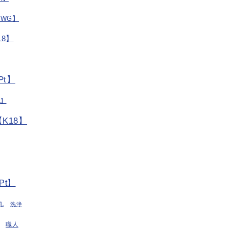
/WG】
8】
t】
t】
K18】
Pt】
丸
洗浄
職人