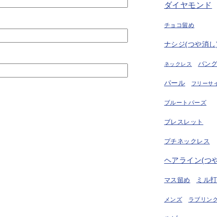
ダイヤモンド
チョコ留め
ナシジ(つや消し
バン
ネックレス
パール
フリーサ
ブルートパーズ
ブレスレット
プチネックレス
ヘアライン(つ
ミル
マス留め
ラブリング
メンズ