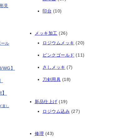
形見
印台
(10)
メッキ加工
(26)
ロジウムメッキ
(20)
パール
ピンクゴールド
(11)
さしメッキ
(7)
/WG】
刀剣用具
(18)
】
t】
新品仕上げ
(19)
ズ直し
ロジウム込み
(27)
修理
(43)