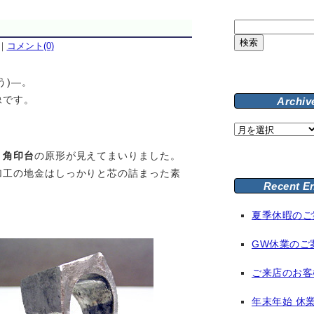
検
索:
｜
コメント(0)
う)—。
像です。
Archiv
Archive
と
角印台
の原形が見えてまいりました。
加工の地金はしっかりと芯の詰まった素
Recent E
夏季休暇のご
GW休業のご
ご来店のお客
年末年始 休