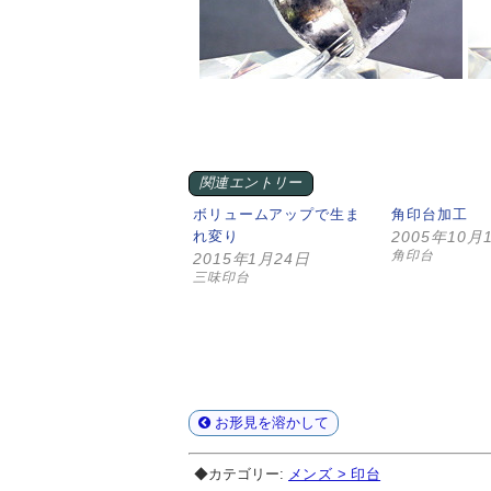
関連エントリー
ボリュームアップで生ま
角印台加工
れ変り
2005年10月
角印台
2015年1月24日
三味印台
お形見を溶かして
◆カテゴリー:
メンズ > 印台