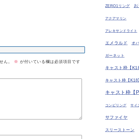
お
ZERO1リング
アクアマリン
アレキサンドライト
エメラルド
オ
ガーネット
せん。
※
が付いている欄は必須項目です
キャスト枠【K18
キャスト枠【K18
キャスト枠【P
コンビリング
サイ
サファイヤ
スリーストーン