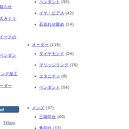
ペンダント
(93)
知らせ
イヤ・ピアス
(42)
大きくリ
石合わせ留め
(14)
イークの
オーダー
(119)
ダイヤモンド
(34)
ペンダン
マリッジリング
(26)
リング加工
エタニティ
(8)
ーダー
ペンダント
(54)
メンズ
(37)
ud
三味印台
(40)
Tiffany
角印台
(13)