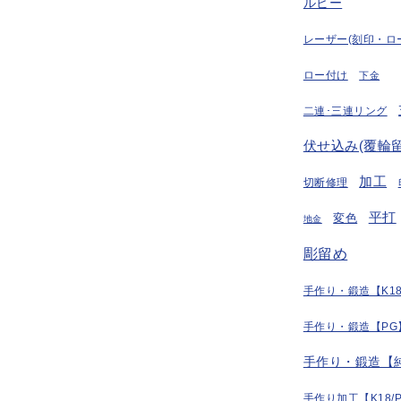
ルビー
レーザー(刻印・ロ
ロー付け
下金
二連･三連リング
伏せ込み(覆輪留
加工
切断修理
平打
変色
地金
彫留め
手作り・鍛造【K18
手作り・鍛造【PG
手作り・鍛造【
手作り加工【K18/P