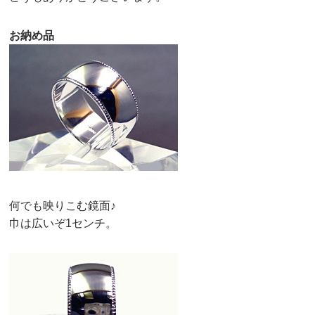
お納め品
何でも映りこむ鏡面♪
巾は広いぞ1センチ。