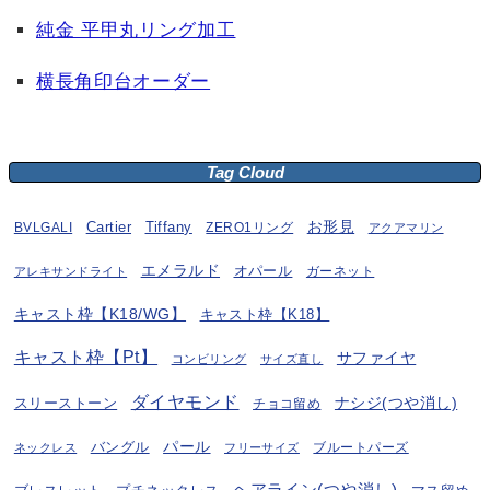
純金 平甲丸リング加工
横長角印台オーダー
Tag Cloud
お形見
BVLGALI
Cartier
Tiffany
ZERO1リング
アクアマリン
エメラルド
オパール
ガーネット
アレキサンドライト
キャスト枠【K18/WG】
キャスト枠【K18】
キャスト枠【Pt】
サファイヤ
コンビリング
サイズ直し
ダイヤモンド
ナシジ(つや消し)
スリーストーン
チョコ留め
パール
バングル
ブルートパーズ
ネックレス
フリーサイズ