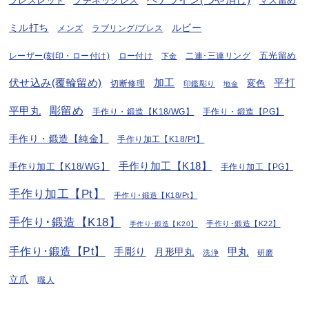
ヘアライン(つや消し)
プチネックレス
マス留め
ブレスレット
ミル打ち
ルビー
ラブリング/ブレス
メンズ
五光留め
レーザー(刻印・ロー付け)
ロー付け
二連･三連リング
下金
伏せ込み(覆輪留め)
加工
平打
変色
切断修理
印鑑彫り
地金
彫留め
平甲丸
手作り・鍛造【K18/WG】
手作り・鍛造【PG】
手作り・鍛造【純金】
手作り加工【K18/Pt】
手作り加工【K18】
手作り加工【K18/WG】
手作り加工【PG】
手作り加工【Pt】
手作り･鍛造【K18/Pt】
手作り･鍛造【K18】
手作り･鍛造【K22】
手作り･鍛造【K20】
手作り･鍛造【Pt】
手彫り
月形甲丸
甲丸
洗浄
研磨
立爪
職人