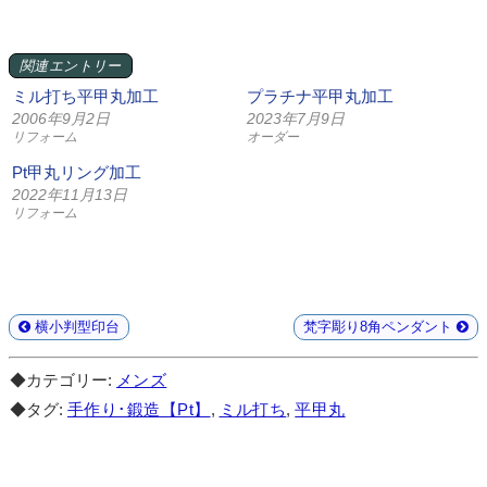
関連エントリー
ミル打ち平甲丸加工
プラチナ平甲丸加工
2006年9月2日
2023年7月9日
リフォーム
オーダー
Pt甲丸リング加工
2022年11月13日
リフォーム
横小判型印台
梵字彫り8角ペンダント
◆カテゴリー:
メンズ
◆タグ:
手作り･鍛造【Pt】
,
ミル打ち
,
平甲丸