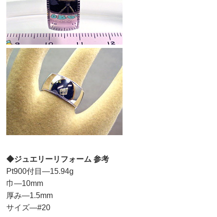
◆ジュエリーリフォーム 参考
Pt900付目—15.94g
巾—10mm
厚み—1.5mm
サイズ—#20