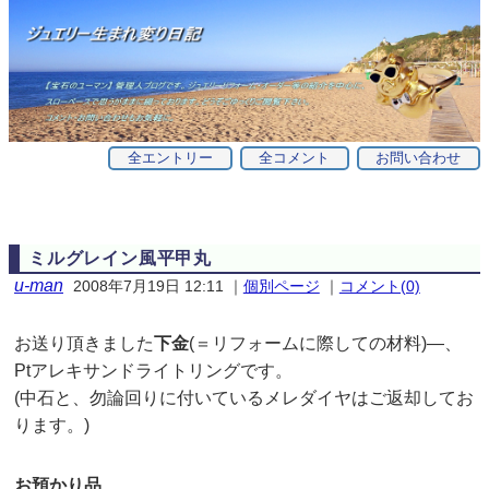
全エントリー
全コメント
お問い合わせ
ミルグレイン風平甲丸
u-man
2008年7月19日 12:11
｜
個別ページ
｜
コメント(0)
お送り頂きました
下金
(＝リフォームに際しての材料)—、
Ptアレキサンドライトリングです。
(中石と、勿論回りに付いているメレダイヤはご返却してお
ります。)
お預かり品