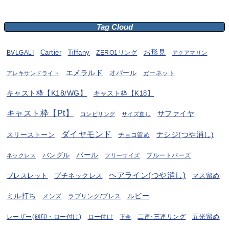
Tag Cloud
お形見
BVLGALI
Cartier
Tiffany
ZERO1リング
アクアマリン
エメラルド
オパール
ガーネット
アレキサンドライト
キャスト枠【K18/WG】
キャスト枠【K18】
キャスト枠【Pt】
サファイヤ
コンビリング
サイズ直し
ダイヤモンド
ナシジ(つや消し)
スリーストーン
チョコ留め
パール
バングル
ブルートパーズ
ネックレス
フリーサイズ
ヘアライン(つや消し)
プチネックレス
マス留め
ブレスレット
ミル打ち
ルビー
ラブリング/ブレス
メンズ
五光留め
レーザー(刻印・ロー付け)
ロー付け
二連･三連リング
下金