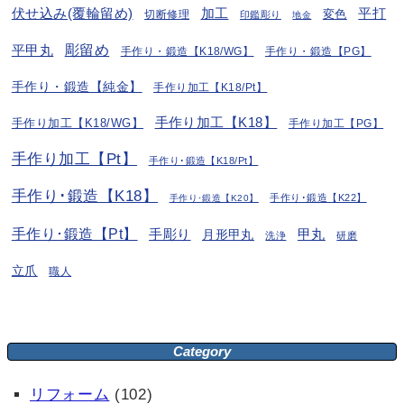
伏せ込み(覆輪留め)
加工
平打
変色
切断修理
印鑑彫り
地金
彫留め
平甲丸
手作り・鍛造【K18/WG】
手作り・鍛造【PG】
手作り・鍛造【純金】
手作り加工【K18/Pt】
手作り加工【K18】
手作り加工【K18/WG】
手作り加工【PG】
手作り加工【Pt】
手作り･鍛造【K18/Pt】
手作り･鍛造【K18】
手作り･鍛造【K22】
手作り･鍛造【K20】
手作り･鍛造【Pt】
手彫り
月形甲丸
甲丸
洗浄
研磨
立爪
職人
Category
リフォーム
(102)