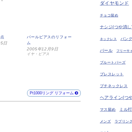
ダイヤモンド
チョコ留め
ナシジ(つや消し
2点
パールピアスのリフォー
バン
ネックレス
25日
ム
2005年12月9日
パール
フリーサ
イヤ・ピアス
ブルートパーズ
ブレスレット
プチネックレス
Pt1000リング リフォーム
ヘアライン(つ
ミル
マス留め
ラブリング
メンズ