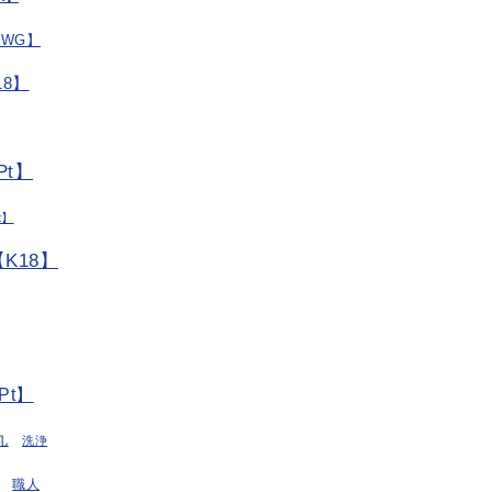
/WG】
8】
t】
t】
K18】
Pt】
丸
洗浄
職人