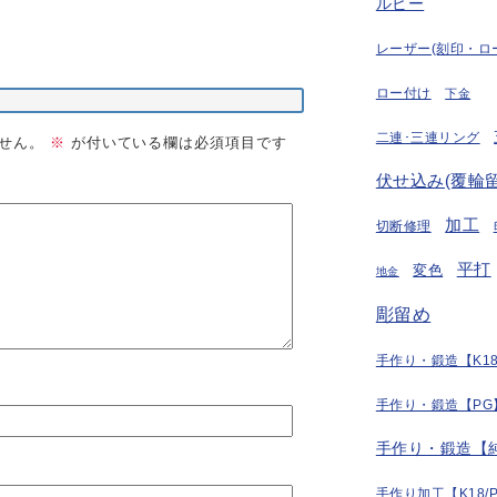
ルビー
レーザー(刻印・ロ
ロー付け
下金
二連･三連リング
せん。
※
が付いている欄は必須項目です
伏せ込み(覆輪留
加工
切断修理
平打
変色
地金
彫留め
手作り・鍛造【K18
手作り・鍛造【PG
手作り・鍛造【
手作り加工【K18/P