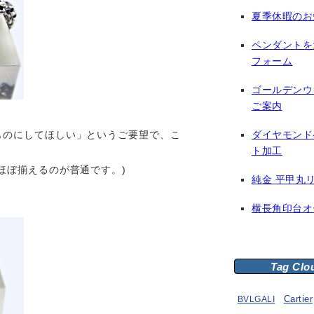
夏季休暇のお
ペンダントを
フォーム
ゴールデンウ
ご案内
ダイヤモンド
ものにしてほしい」というご要望で、こ
ト加工
ほぼ揃えるのが普通です。)
純金 平甲丸
横長角印台オ
Tag Clo
BVLGALI
Cartier