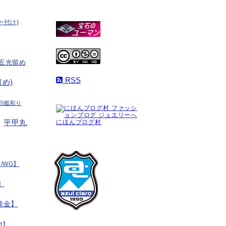
ー付け)
五光留め
RSS
め)
印鑑彫り
平甲丸
にほんブログ村
/WG】
】
純金】
t】