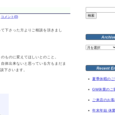
検
索:
｜
コメント(0)
って下さった方よりご相談を頂きまし
Archiv
Archive
」のものに変えてほしいとのこと。
と自体出来ないと思っている方もまだま
Recent E
相談下さいます。
夏季休暇のご
GW休業のご
ご来店のお客
年末年始 休