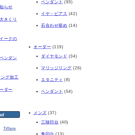
ペンダント
(93)
知らせ
イヤ・ピアス
(42)
大きくリ
石合わせ留め
(14)
イークの
オーダー
(119)
ダイヤモンド
(34)
ペンダン
マリッジリング
(26)
リング加工
エタニティ
(8)
ーダー
ペンダント
(54)
メンズ
(37)
ud
三味印台
(40)
Tiffany
角印台
(13)