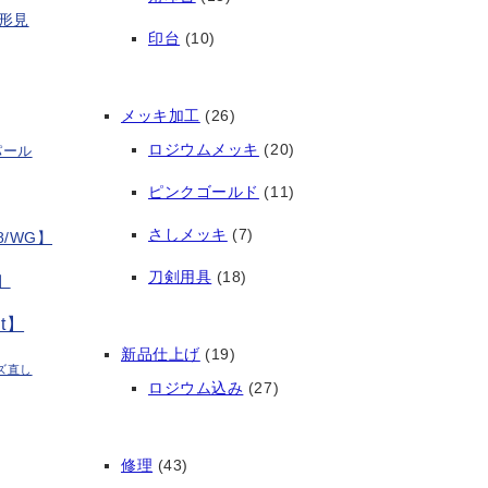
形見
印台
(10)
メッキ加工
(26)
ロジウムメッキ
(20)
パール
ピンクゴールド
(11)
さしメッキ
(7)
/WG】
刀剣用具
(18)
】
t】
新品仕上げ
(19)
ズ直し
ロジウム込み
(27)
修理
(43)