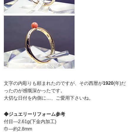
文字の内彫りも頼まれたのですが、その西暦が
1920
(年)だ
ったのが感慨深かったです。
大切な日付を内側に…、ご愛用下さいね。
◆ジュエリーリフォーム参考
付目—2.61g(下金内加工)
巾—約2.8mm