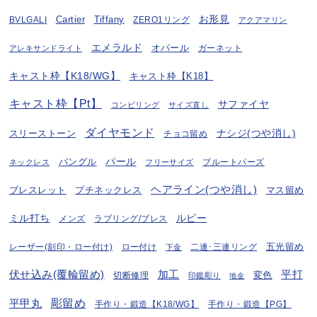
お形見
BVLGALI
Cartier
Tiffany
ZERO1リング
アクアマリン
エメラルド
オパール
ガーネット
アレキサンドライト
キャスト枠【K18/WG】
キャスト枠【K18】
キャスト枠【Pt】
サファイヤ
コンビリング
サイズ直し
ダイヤモンド
ナシジ(つや消し)
スリーストーン
チョコ留め
パール
バングル
ブルートパーズ
ネックレス
フリーサイズ
ヘアライン(つや消し)
プチネックレス
マス留め
ブレスレット
ミル打ち
ルビー
ラブリング/ブレス
メンズ
五光留め
レーザー(刻印・ロー付け)
ロー付け
二連･三連リング
下金
伏せ込み(覆輪留め)
加工
平打
変色
切断修理
印鑑彫り
地金
彫留め
平甲丸
手作り・鍛造【K18/WG】
手作り・鍛造【PG】