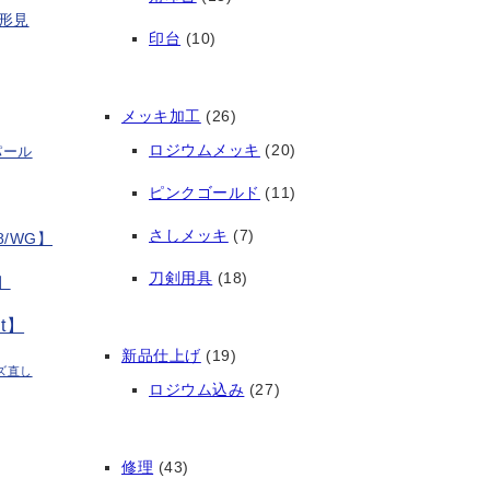
形見
印台
(10)
メッキ加工
(26)
ロジウムメッキ
(20)
パール
ピンクゴールド
(11)
さしメッキ
(7)
/WG】
刀剣用具
(18)
】
t】
新品仕上げ
(19)
ズ直し
ロジウム込み
(27)
修理
(43)