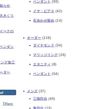
ペンダント
(93)
知らせ
イヤ・ピアス
(42)
大きくリ
石合わせ留め
(14)
イークの
オーダー
(119)
ダイヤモンド
(34)
ペンダン
マリッジリング
(26)
リング加工
エタニティ
(8)
ーダー
ペンダント
(54)
メンズ
(37)
ud
三味印台
(40)
Tiffany
角印台
(13)