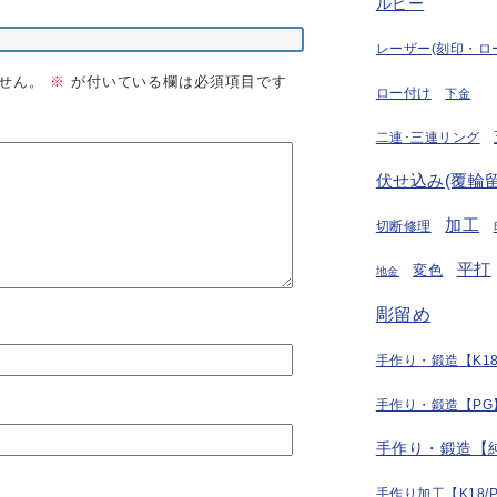
ルビー
レーザー(刻印・ロ
せん。
※
が付いている欄は必須項目です
ロー付け
下金
二連･三連リング
伏せ込み(覆輪留
加工
切断修理
平打
変色
地金
彫留め
手作り・鍛造【K18
手作り・鍛造【PG
手作り・鍛造【
手作り加工【K18/P