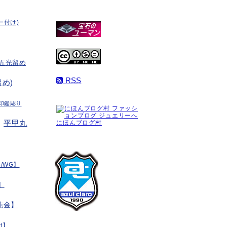
ー付け)
五光留め
RSS
め)
印鑑彫り
平甲丸
にほんブログ村
/WG】
】
純金】
t】