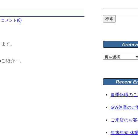
検
索:
｜
コメント(0)
します。
Archiv
Archive
のご紹介—。
Recent E
夏季休暇のご
GW休業のご
ご来店のお客
年末年始 休