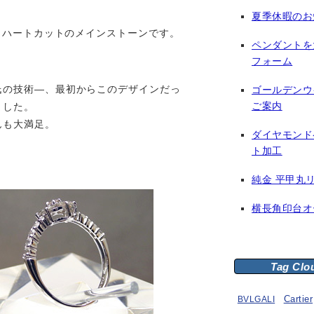
夏季休暇のお
グ、ハートカットのメインストーンです。
ペンダントを
フォーム
氏の技術—、最初からこのデザインだっ
ゴールデンウ
ご案内
ました。
んも大満足。
ダイヤモンド
ト加工
純金 平甲丸
横長角印台オ
Tag Clo
BVLGALI
Cartier