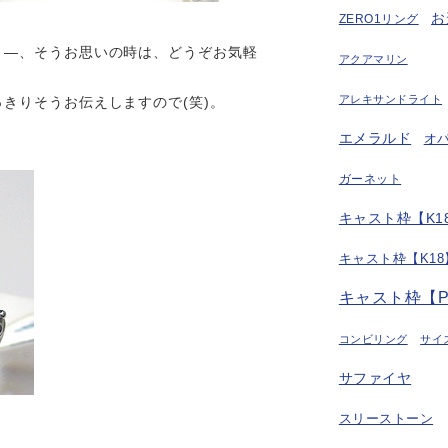
お
ZERO1リング
」—、そうお思いの時は、どうぞお気軽
アクアマリン
アレキサンドライト
きりそうお伝えしますので(笑)。
エメラルド
オ
ガーネット
キャスト枠【K18
キャスト枠【K18
キャスト枠【P
コンビリング
サイ
サファイヤ
スリーストーン