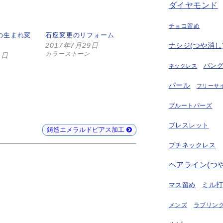
ダイヤモンド
チョコ留め
の生まれ変
石座変更のリフォーム
2017年7月29日
ナシジ(つや消し
カラーストーン
1日
バン
ネックレス
パール
フリーサ
ブルートパーズ
ブレスレット
鋳造エメラルドピアス加工
プチネックレス
ヘアライン(つ
ミル
マス留め
ラブリング
メンズ