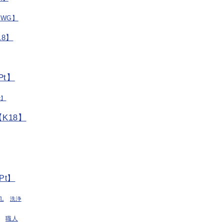
/WG】
8】
t】
t】
K18】
Pt】
丸
洗浄
職人