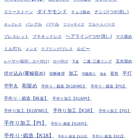
ダイヤモンド
ナシジ(つや消し)
スリーストーン
チョコ留め
パール
バングル
ブルートパーズ
ネックレス
フリーサイズ
ヘアライン(つや消し)
プチネックレス
マス留め
ブレスレット
ミル打ち
ルビー
ラブリング/ブレス
メンズ
五光留め
レーザー(刻印・ロー付け)
ロー付け
二連･三連リング
下金
伏せ込み(覆輪留め)
加工
平打
変色
切断修理
印鑑彫り
地金
彫留め
平甲丸
手作り・鍛造【K18/WG】
手作り・鍛造【PG】
手作り・鍛造【純金】
手作り加工【K18/Pt】
手作り加工【K18】
手作り加工【K18/WG】
手作り加工【PG】
手作り加工【Pt】
手作り･鍛造【K18/Pt】
手作り･鍛造【K18】
手作り･鍛造【K22】
手作り･鍛造【K20】