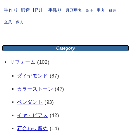
手作り･鍛造【Pt】
手彫り
月形甲丸
甲丸
洗浄
研磨
立爪
職人
Category
リフォーム
(102)
ダイヤモンド
(87)
カラーストーン
(47)
ペンダント
(93)
イヤ・ピアス
(42)
石合わせ留め
(14)