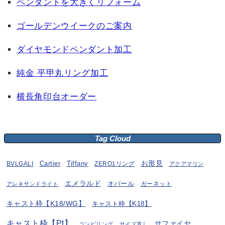
ペンダントを大きくリフォーム
ゴールデンウイークのご案内
ダイヤモンドペンダント加工
純金 平甲丸リング加工
横長角印台オーダー
Tag Cloud
お形見
BVLGALI
Cartier
Tiffany
ZERO1リング
アクアマリン
エメラルド
オパール
ガーネット
アレキサンドライト
キャスト枠【K18/WG】
キャスト枠【K18】
キャスト枠【Pt】
サファイヤ
コンビリング
サイズ直し