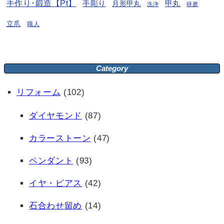
手作り･鍛造【Pt】
手彫り
月形甲丸
甲丸
洗浄
研磨
立爪
職人
Category
リフォーム
(102)
ダイヤモンド
(87)
カラーストーン
(47)
ペンダント
(93)
イヤ・ピアス
(42)
石合わせ留め
(14)