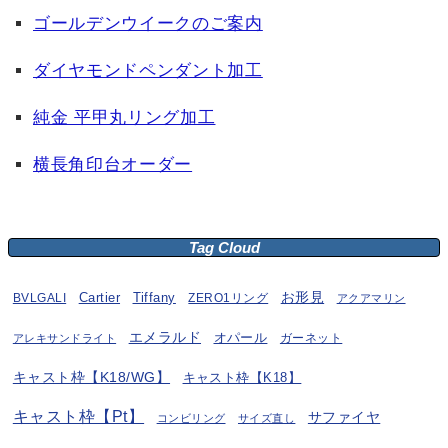
ゴールデンウイークのご案内
ダイヤモンドペンダント加工
純金 平甲丸リング加工
横長角印台オーダー
Tag Cloud
お形見
BVLGALI
Cartier
Tiffany
ZERO1リング
アクアマリン
エメラルド
オパール
ガーネット
アレキサンドライト
キャスト枠【K18/WG】
キャスト枠【K18】
キャスト枠【Pt】
サファイヤ
コンビリング
サイズ直し