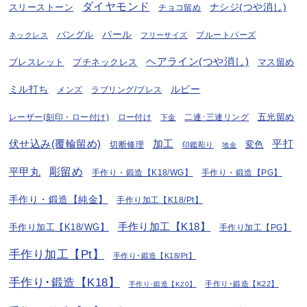
ダイヤモンド
ナシジ(つや消し)
スリーストーン
チョコ留め
パール
バングル
ブルートパーズ
ネックレス
フリーサイズ
ヘアライン(つや消し)
プチネックレス
マス留め
ブレスレット
ミル打ち
ルビー
ラブリング/ブレス
メンズ
五光留め
レーザー(刻印・ロー付け)
ロー付け
二連･三連リング
下金
伏せ込み(覆輪留め)
加工
平打
変色
切断修理
印鑑彫り
地金
彫留め
平甲丸
手作り・鍛造【K18/WG】
手作り・鍛造【PG】
手作り・鍛造【純金】
手作り加工【K18/Pt】
手作り加工【K18】
手作り加工【K18/WG】
手作り加工【PG】
手作り加工【Pt】
手作り･鍛造【K18/Pt】
手作り･鍛造【K18】
手作り･鍛造【K22】
手作り･鍛造【K20】