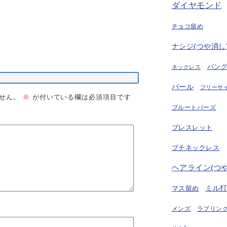
ダイヤモンド
チョコ留め
ナシジ(つや消し
バン
ネックレス
パール
フリーサ
せん。
※
が付いている欄は必須項目です
ブルートパーズ
ブレスレット
プチネックレス
ヘアライン(つ
ミル
マス留め
ラブリング
メンズ