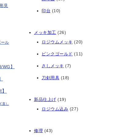
形見
印台
(10)
メッキ加工
(26)
ロジウムメッキ
(20)
パール
ピンクゴールド
(11)
さしメッキ
(7)
/WG】
刀剣用具
(18)
】
t】
新品仕上げ
(19)
ズ直し
ロジウム込み
(27)
修理
(43)