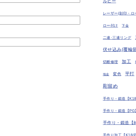
ルビー
レーザー(刻印・ロ
ロー付け
下金
二連･三連リング
伏せ込み(覆輪留
加工
切断修理
平打
変色
地金
彫留め
手作り・鍛造【K18
手作り・鍛造【PG
手作り・鍛造【
手作り加工【K18/P