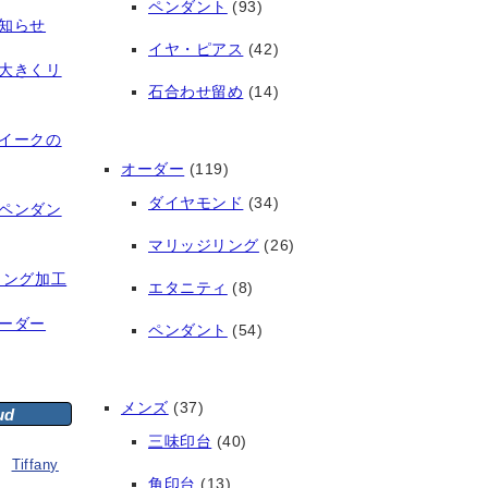
ペンダント
(93)
知らせ
イヤ・ピアス
(42)
大きくリ
石合わせ留め
(14)
イークの
オーダー
(119)
ダイヤモンド
(34)
ペンダン
マリッジリング
(26)
リング加工
エタニティ
(8)
ーダー
ペンダント
(54)
メンズ
(37)
ud
三味印台
(40)
Tiffany
角印台
(13)