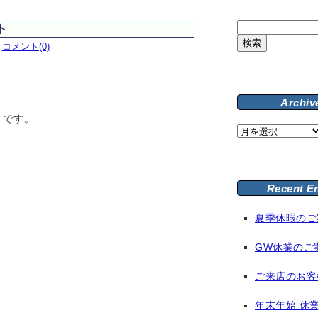
検
ト
索:
｜
コメント(0)
Archiv
りです。
Archive
Recent E
夏季休暇のご
GW休業のご
ご来店のお客
年末年始 休