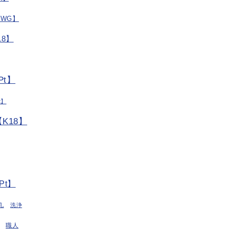
/WG】
8】
t】
t】
K18】
Pt】
丸
洗浄
職人