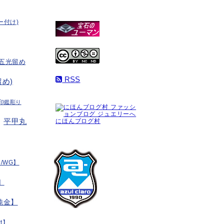
ー付け)
五光留め
RSS
め)
印鑑彫り
平甲丸
にほんブログ村
/WG】
】
純金】
t】