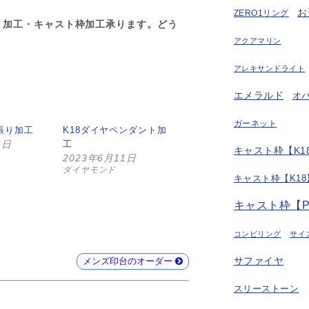
お
ZERO1リング
り加工・キャスト枠加工承ります。どう
アクアマリン
アレキサンドライト
エメラルド
オ
ガーネット
張り加工
K18ダイヤペンダント加
5日
工
キャスト枠【K18
2023年6月11日
ダイヤモンド
キャスト枠【K18
キャスト枠【P
コンビリング
サイ
メンズ印台のオーダー
サファイヤ
スリーストーン