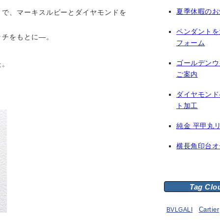
夏季休暇のお
とで、マーキスルビーとダイヤモンドを
。
ペンダントを
ッチをもとに—。
フォーム
ゴールデンウ
た。
ご案内
ダイヤモンド
ト加工
純金 平甲丸
横長角印台オ
Tag Clo
BVLGALI
Cartier