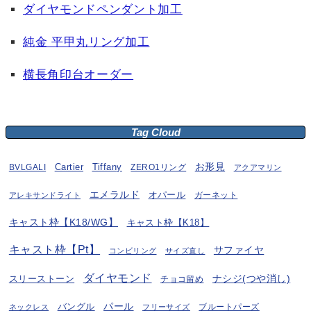
ダイヤモンドペンダント加工
純金 平甲丸リング加工
横長角印台オーダー
Tag Cloud
お形見
BVLGALI
Cartier
Tiffany
ZERO1リング
アクアマリン
エメラルド
オパール
ガーネット
アレキサンドライト
キャスト枠【K18/WG】
キャスト枠【K18】
キャスト枠【Pt】
サファイヤ
コンビリング
サイズ直し
ダイヤモンド
ナシジ(つや消し)
スリーストーン
チョコ留め
パール
バングル
ブルートパーズ
ネックレス
フリーサイズ