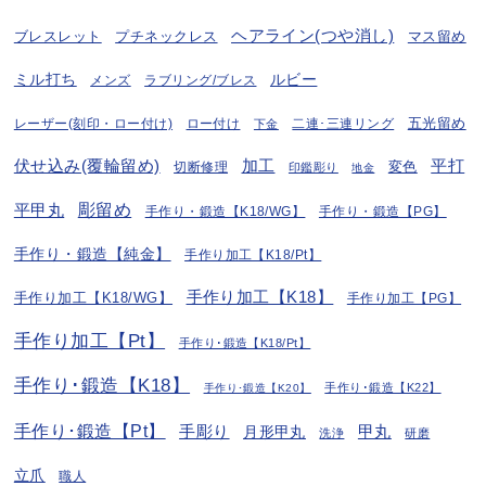
ヘアライン(つや消し)
プチネックレス
マス留め
ブレスレット
ミル打ち
ルビー
ラブリング/ブレス
メンズ
五光留め
レーザー(刻印・ロー付け)
ロー付け
二連･三連リング
下金
伏せ込み(覆輪留め)
加工
平打
変色
切断修理
印鑑彫り
地金
彫留め
平甲丸
手作り・鍛造【K18/WG】
手作り・鍛造【PG】
手作り・鍛造【純金】
手作り加工【K18/Pt】
手作り加工【K18】
手作り加工【K18/WG】
手作り加工【PG】
手作り加工【Pt】
手作り･鍛造【K18/Pt】
手作り･鍛造【K18】
手作り･鍛造【K22】
手作り･鍛造【K20】
手作り･鍛造【Pt】
手彫り
月形甲丸
甲丸
洗浄
研磨
立爪
職人