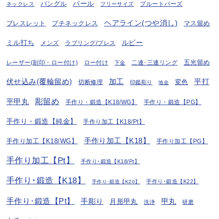
パール
バングル
ブルートパーズ
ネックレス
フリーサイズ
ヘアライン(つや消し)
プチネックレス
マス留め
ブレスレット
ミル打ち
ルビー
ラブリング/ブレス
メンズ
五光留め
レーザー(刻印・ロー付け)
ロー付け
二連･三連リング
下金
伏せ込み(覆輪留め)
加工
平打
変色
切断修理
印鑑彫り
地金
彫留め
平甲丸
手作り・鍛造【K18/WG】
手作り・鍛造【PG】
手作り・鍛造【純金】
手作り加工【K18/Pt】
手作り加工【K18】
手作り加工【K18/WG】
手作り加工【PG】
手作り加工【Pt】
手作り･鍛造【K18/Pt】
手作り･鍛造【K18】
手作り･鍛造【K22】
手作り･鍛造【K20】
手作り･鍛造【Pt】
手彫り
月形甲丸
甲丸
洗浄
研磨