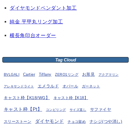
ダイヤモンドペンダント加工
純金 平甲丸リング加工
横長角印台オーダー
Tag Cloud
お形見
BVLGALI
Cartier
Tiffany
ZERO1リング
アクアマリン
エメラルド
オパール
ガーネット
アレキサンドライト
キャスト枠【K18/WG】
キャスト枠【K18】
キャスト枠【Pt】
サファイヤ
コンビリング
サイズ直し
ダイヤモンド
ナシジ(つや消し)
スリーストーン
チョコ留め