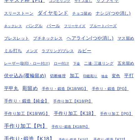
キャスト枠【Pt】
サファイヤ
コンビリング
サイズ直し
ダイヤモンド
ナシジ(つや消し)
スリーストーン
チョコ留め
パール
バングル
ブルートパーズ
ネックレス
フリーサイズ
ヘアライン(つや消し)
プチネックレス
マス留め
ブレスレット
ミル打ち
ルビー
ラブリング/ブレス
メンズ
五光留め
レーザー(刻印・ロー付け)
ロー付け
二連･三連リング
下金
伏せ込み(覆輪留め)
加工
平打
変色
切断修理
印鑑彫り
地金
彫留め
平甲丸
手作り・鍛造【K18/WG】
手作り・鍛造【PG】
手作り・鍛造【純金】
手作り加工【K18/Pt】
手作り加工【K18】
手作り加工【K18/WG】
手作り加工【PG】
手作り加工【Pt】
手作り･鍛造【K18/Pt】
手作り･鍛造【K18】
手作り･鍛造【K22】
手作り･鍛造【K20】