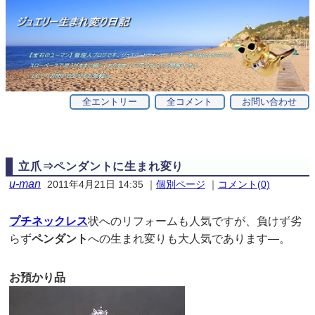
全エントリー
全コメント
お問い合わせ
立爪⇒ペンダントに生まれ変り
u-man
2011年4月21日 14:35
｜
個別ページ
｜
コメント(0)
プチネックレス
状へのリフォームも人気ですが、負けず劣
らず
ペンダント
への生まれ変りも大人気であります—。
お預かり品