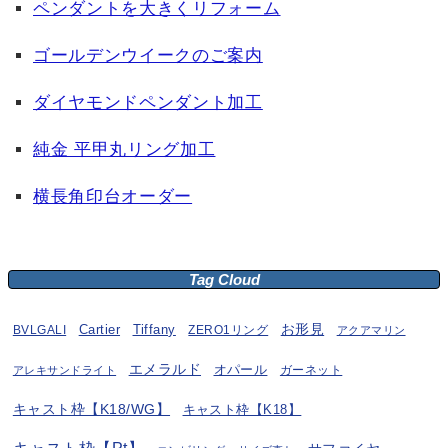
ペンダントを大きくリフォーム
ゴールデンウイークのご案内
ダイヤモンドペンダント加工
純金 平甲丸リング加工
横長角印台オーダー
Tag Cloud
お形見
BVLGALI
Cartier
Tiffany
ZERO1リング
アクアマリン
エメラルド
オパール
ガーネット
アレキサンドライト
キャスト枠【K18/WG】
キャスト枠【K18】