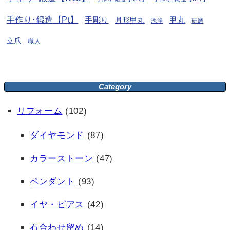
手作り･鍛造【Pt】
手彫り
月形甲丸
甲丸
洗浄
研磨
立爪
職人
Category
リフォーム
(102)
ダイヤモンド
(87)
カラーストーン
(47)
ペンダント
(93)
イヤ・ピアス
(42)
石合わせ留め
(14)