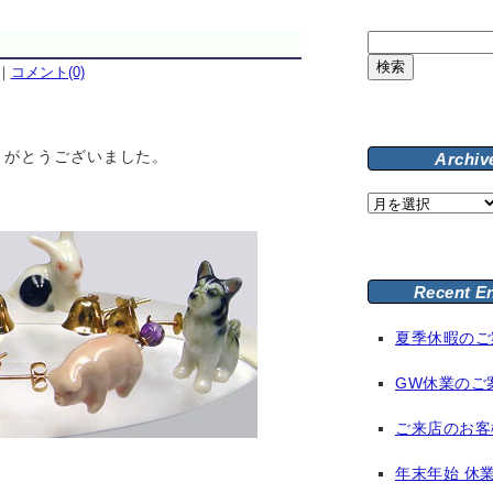
検
索:
｜
コメント(0)
りがとうございました。
Archiv
Archive
Recent E
夏季休暇のご
GW休業のご
ご来店のお客
年末年始 休