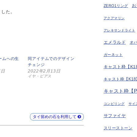
お
ZERO1リング
ました。
アクアマリン
アレキサンドライト
エメラルド
オ
ガーネット
ームへの生
同アイテムでのデザイン
チェンジ
キャスト枠【K18
7日
2022年2月13日
イヤ・ピアス
キャスト枠【K18
キャスト枠【P
コンビリング
サイ
サファイヤ
タイ留めの石を利用して
スリーストーン