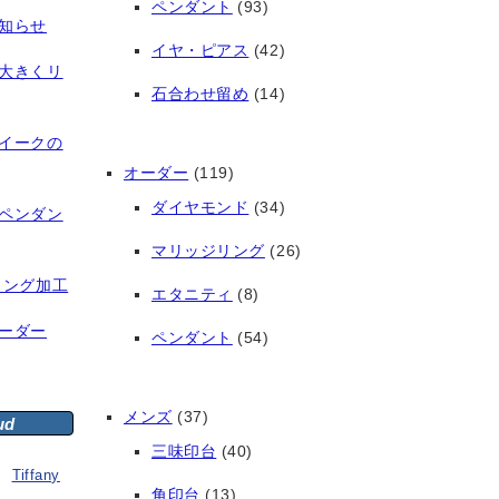
ペンダント
(93)
知らせ
イヤ・ピアス
(42)
大きくリ
石合わせ留め
(14)
イークの
オーダー
(119)
ダイヤモンド
(34)
ペンダン
マリッジリング
(26)
リング加工
エタニティ
(8)
ーダー
ペンダント
(54)
メンズ
(37)
ud
三味印台
(40)
Tiffany
角印台
(13)