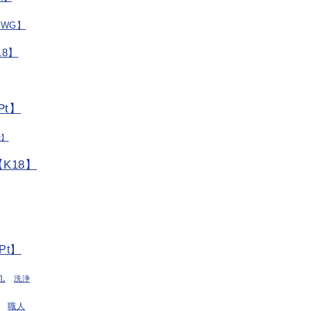
/WG】
8】
t】
t】
K18】
Pt】
丸
洗浄
職人