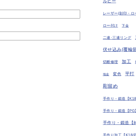
ルビー
レーザー(刻印・ロ
ロー付け
下金
二連･三連リング
伏せ込み(覆輪留
加工
切断修理
平打
変色
地金
彫留め
手作り・鍛造【K18
手作り・鍛造【PG
手作り・鍛造【
手作り加工【K18/P