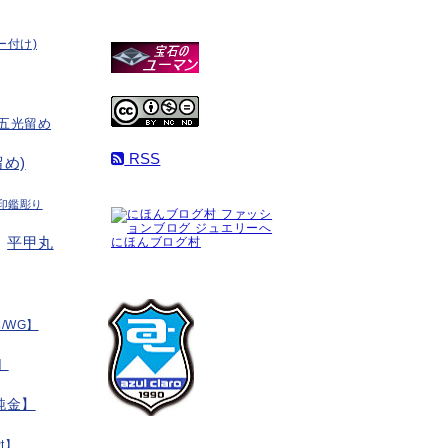
ー付け)
五光留め
RSS
め)
印鑑彫り
平甲丸
にほんブログ村
/WG】
】
純金】
t】