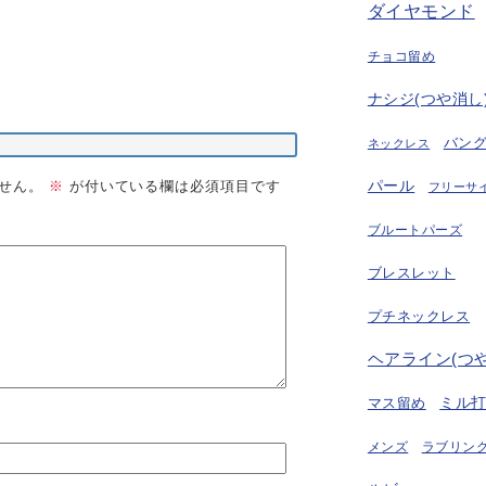
ダイヤモンド
チョコ留め
ナシジ(つや消し
バン
ネックレス
パール
せん。
※
が付いている欄は必須項目です
フリーサ
ブルートパーズ
ブレスレット
プチネックレス
ヘアライン(つ
ミル
マス留め
ラブリング
メンズ