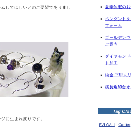
夏季休暇のお
ームしてほしいとのご要望でありまし
ペンダントを
フォーム
ゴールデンウ
ご案内
ダイヤモンド
ト加工
純金 平甲丸
横長角印台オ
Tag Clo
ージに生まれ変りです。
BVLGALI
Cartier