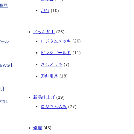
形見
印台
(10)
メッキ加工
(26)
ロジウムメッキ
(20)
パール
ピンクゴールド
(11)
さしメッキ
(7)
/WG】
刀剣用具
(18)
】
t】
新品仕上げ
(19)
ズ直し
ロジウム込み
(27)
修理
(43)