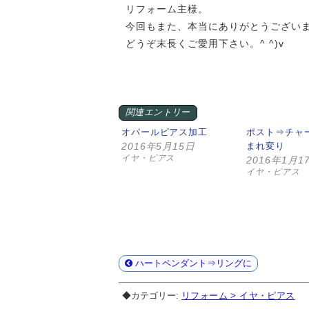
リフォーム主様。
今回もまた、本当にありがとうござい
どうぞ末長くご愛用下さい。^ ^)v
関連エントリー
オパールピアス加工
ポスト⇒チャ
2016年5月15日
まれ変り
イヤ・ピアス
2016年1月1
イヤ・ピアス
ハートペンダント⇒リングに
◆カテゴリー:
リフォーム > イヤ・ピアス