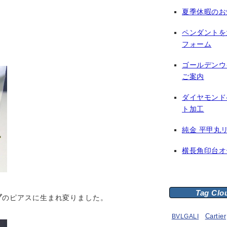
夏季休暇のお
ペンダントを
フォーム
ゴールデンウ
ご案内
ダイヤモンド
ト加工
純金 平甲丸
横長角印台オ
Tag Clo
プ
のピアスに生まれ変りました。
BVLGALI
Cartier