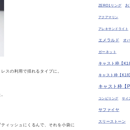
お
ZERO1リング
アクアマリン
アレキサンドライト
エメラルド
オ
ガーネット
キャスト枠【K18
クレスの利用で揺れるタイプに。
キャスト枠【K18
キャスト枠【P
た。
コンビリング
サイ
サファイヤ
スリーストーン
ずティッシュにくるんで、それを小袋に