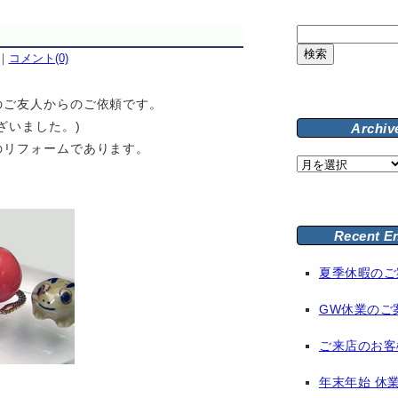
検
索:
｜
コメント(0)
のご友人からのご依頼です。
ざいました。)
Archiv
のリフォームであります。
Archive
Recent E
夏季休暇のご
GW休業のご
ご来店のお客
年末年始 休