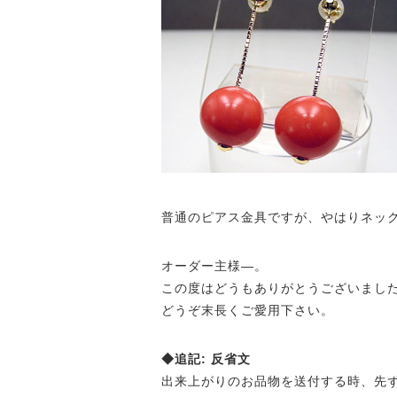
普通のピアス金具ですが、やはりネッ
オーダー主様—。
この度はどうもありがとうございまし
どうぞ末長くご愛用下さい。
◆追記: 反省文
出来上がりのお品物を送付する時、先