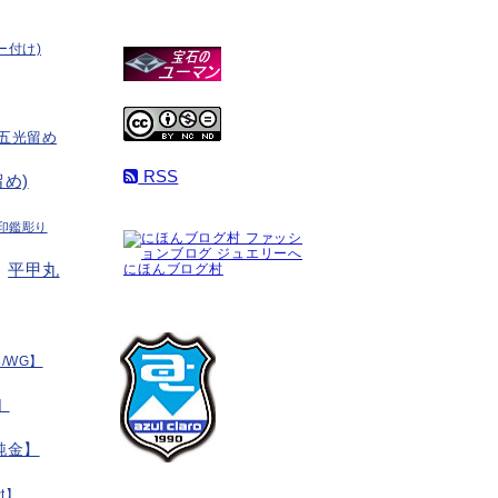
ー付け)
五光留め
RSS
め)
印鑑彫り
平甲丸
にほんブログ村
/WG】
】
純金】
t】