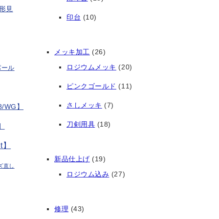
形見
印台
(10)
メッキ加工
(26)
ロジウムメッキ
(20)
パール
ピンクゴールド
(11)
さしメッキ
(7)
/WG】
刀剣用具
(18)
】
t】
新品仕上げ
(19)
ズ直し
ロジウム込み
(27)
修理
(43)