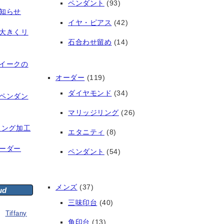
ペンダント
(93)
知らせ
イヤ・ピアス
(42)
大きくリ
石合わせ留め
(14)
イークの
オーダー
(119)
ダイヤモンド
(34)
ペンダン
マリッジリング
(26)
リング加工
エタニティ
(8)
ーダー
ペンダント
(54)
メンズ
(37)
ud
三味印台
(40)
Tiffany
角印台
(13)