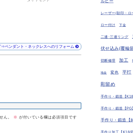
ルビー
レーザー(刻印・ロ
ロー付け
下金
二連･三連リング
グ⇒ペンダント・ネックレスへのリフォーム
伏せ込み(覆輪留
加工
切断修理
平打
変色
地金
彫留め
手作り・鍛造【K18
手作り・鍛造【PG
せん。
※
が付いている欄は必須項目です
手作り・鍛造【
手作り加工【K18/P