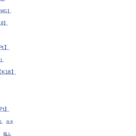
/WG】
8】
t】
t】
K18】
Pt】
丸
洗浄
職人