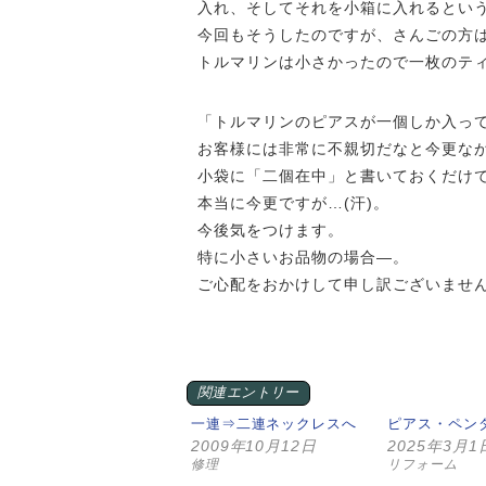
入れ、そしてそれを小箱に入れるとい
今回もそうしたのですが、さんごの方
トルマリンは小さかったので一枚のテ
「トルマリンのピアスが一個しか入っ
お客様には非常に不親切だなと今更な
小袋に「二個在中」と書いておくだけ
本当に今更ですが…(汗)。
今後気をつけます。
特に小さいお品物の場合—。
ご心配をおかけして申し訳ございませ
関連エントリー
一連⇒二連ネックレスへ
ピアス・ペン
2009年10月12日
2025年3月1
修理
リフォーム