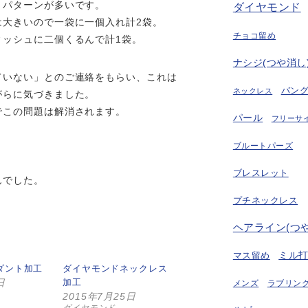
うパターンが多いです。
ダイヤモンド
は大きいので一袋に一個入れ計2袋。
チョコ留め
ィッシュに二個くるんで計1袋。
ナシジ(つや消し
ていない」とのご連絡をもらい、これは
バン
ネックレス
がらに気づきました。
でこの問題は解消されます。
パール
フリーサ
ブルートパーズ
ブレスレット
んでした。
プチネックレス
ヘアライン(つ
ミル
マス留め
ダント加工
ダイヤモンドネックレス
日
加工
ラブリング
メンズ
2015年7月25日
ダイヤモンド