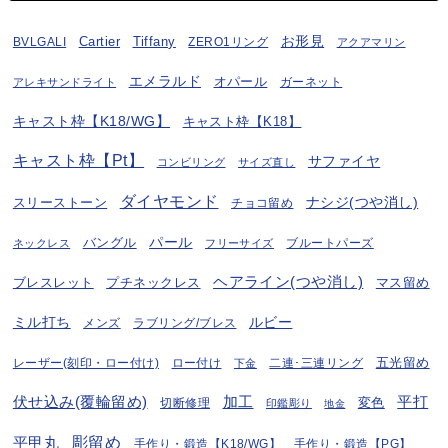
お形見
BVLGALI
Cartier
Tiffany
ZERO1リング
アクアマリン
エメラルド
オパール
ガーネット
アレキサンドライト
キャスト枠【K18/WG】
キャスト枠【K18】
キャスト枠【Pt】
サファイヤ
コンビリング
サイズ直し
ダイヤモンド
ナシジ(つや消し)
スリーストーン
チョコ留め
パール
バングル
ブルートパーズ
ネックレス
フリーサイズ
ヘアライン(つや消し)
プチネックレス
マス留め
ブレスレット
ミル打ち
ルビー
ラブリング/ブレス
メンズ
五光留め
レーザー(刻印・ロー付け)
ロー付け
二連･三連リング
下金
伏せ込み(覆輪留め)
加工
平打
変色
切断修理
印鑑彫り
地金
彫留め
平甲丸
手作り・鍛造【K18/WG】
手作り・鍛造【PG】