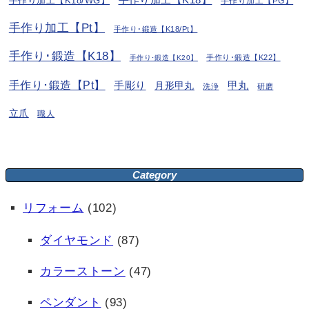
手作り加工【K18/WG】
手作り加工【PG】
手作り加工【Pt】
手作り･鍛造【K18/Pt】
手作り･鍛造【K18】
手作り･鍛造【K22】
手作り･鍛造【K20】
手作り･鍛造【Pt】
手彫り
月形甲丸
甲丸
洗浄
研磨
立爪
職人
Category
リフォーム
(102)
ダイヤモンド
(87)
カラーストーン
(47)
ペンダント
(93)