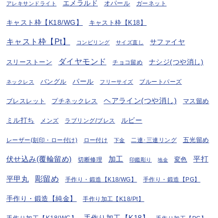
エメラルド
オパール
ガーネット
アレキサンドライト
キャスト枠【K18/WG】
キャスト枠【K18】
キャスト枠【Pt】
サファイヤ
コンビリング
サイズ直し
ダイヤモンド
ナシジ(つや消し)
スリーストーン
チョコ留め
パール
バングル
ブルートパーズ
ネックレス
フリーサイズ
ヘアライン(つや消し)
プチネックレス
マス留め
ブレスレット
ミル打ち
ルビー
ラブリング/ブレス
メンズ
五光留め
レーザー(刻印・ロー付け)
ロー付け
二連･三連リング
下金
伏せ込み(覆輪留め)
加工
平打
変色
切断修理
印鑑彫り
地金
彫留め
平甲丸
手作り・鍛造【K18/WG】
手作り・鍛造【PG】
手作り・鍛造【純金】
手作り加工【K18/Pt】
手作り加工【K18】