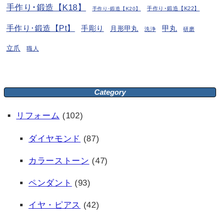
手作り･鍛造【K18】
手作り･鍛造【K22】
手作り･鍛造【K20】
手作り･鍛造【Pt】
手彫り
月形甲丸
甲丸
洗浄
研磨
立爪
職人
Category
リフォーム
(102)
ダイヤモンド
(87)
カラーストーン
(47)
ペンダント
(93)
イヤ・ピアス
(42)