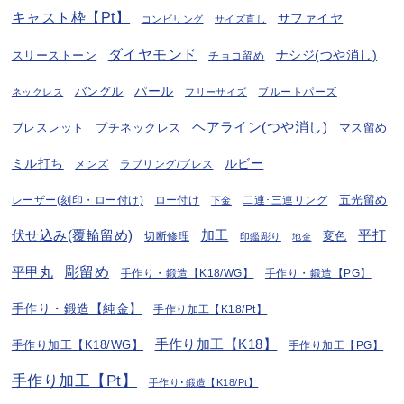
キャスト枠【Pt】
サファイヤ
コンビリング
サイズ直し
ダイヤモンド
ナシジ(つや消し)
スリーストーン
チョコ留め
パール
バングル
ブルートパーズ
ネックレス
フリーサイズ
ヘアライン(つや消し)
プチネックレス
マス留め
ブレスレット
ミル打ち
ルビー
ラブリング/ブレス
メンズ
五光留め
レーザー(刻印・ロー付け)
ロー付け
二連･三連リング
下金
伏せ込み(覆輪留め)
加工
平打
変色
切断修理
印鑑彫り
地金
彫留め
平甲丸
手作り・鍛造【K18/WG】
手作り・鍛造【PG】
手作り・鍛造【純金】
手作り加工【K18/Pt】
手作り加工【K18】
手作り加工【K18/WG】
手作り加工【PG】
手作り加工【Pt】
手作り･鍛造【K18/Pt】