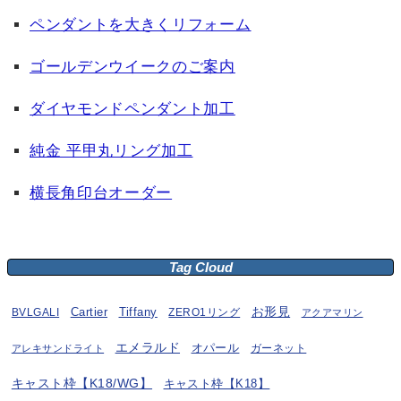
ペンダントを大きくリフォーム
ゴールデンウイークのご案内
ダイヤモンドペンダント加工
純金 平甲丸リング加工
横長角印台オーダー
Tag Cloud
お形見
BVLGALI
Cartier
Tiffany
ZERO1リング
アクアマリン
エメラルド
オパール
ガーネット
アレキサンドライト
キャスト枠【K18/WG】
キャスト枠【K18】