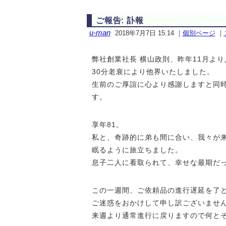
ご報告: 訃報
u-man
2018年7月7日 15:14
｜
個別ページ
｜
弊社創業社長 横山政則、昨年11月より
30分老衰により他界いたしました。
生前のご厚誼に心より感謝しますと同
す。
享年81。
私と、奇跡的に弟も間に合い、我々が
眠るように旅立ちました。
息子二人に看取られて、幸せな最期だ
この一週間、ご依頼品の進行遅延を了
ご迷惑をおかけして申し訳ございませ
来週より通常進行に戻りますので何と