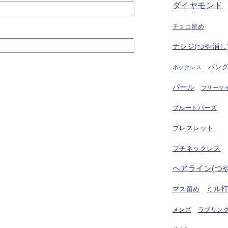
ダイヤモンド
チョコ留め
ナシジ(つや消し
バン
ネックレス
パール
フリーサ
ブルートパーズ
ブレスレット
プチネックレス
ヘアライン(つ
ミル
マス留め
ラブリング
メンズ