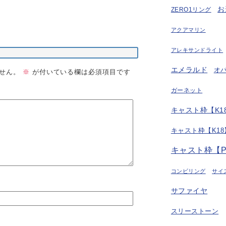
お
ZERO1リング
アクアマリン
アレキサンドライト
エメラルド
オ
せん。
※
が付いている欄は必須項目です
ガーネット
キャスト枠【K18
キャスト枠【K18
キャスト枠【P
コンビリング
サイ
サファイヤ
スリーストーン