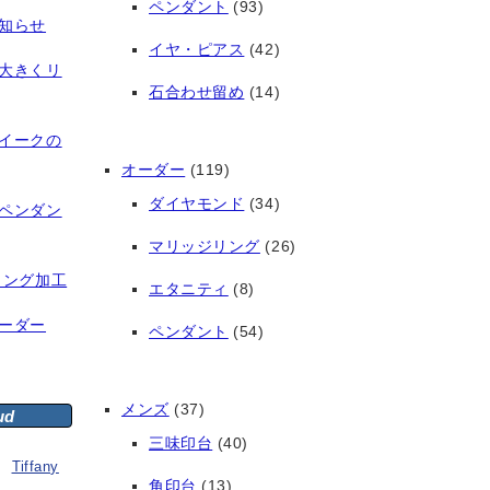
ペンダント
(93)
知らせ
イヤ・ピアス
(42)
大きくリ
石合わせ留め
(14)
イークの
オーダー
(119)
ダイヤモンド
(34)
ペンダン
マリッジリング
(26)
リング加工
エタニティ
(8)
ーダー
ペンダント
(54)
メンズ
(37)
ud
三味印台
(40)
Tiffany
角印台
(13)