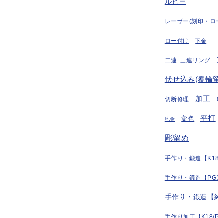
ルビー
レーザー(刻印・ロ
ロー付け
下金
二連･三連リング
伏せ込み(覆輪留
加工
切断修理
平打
変色
地金
彫留め
手作り・鍛造【K18
手作り・鍛造【PG
手作り・鍛造【
手作り加工【K18/P