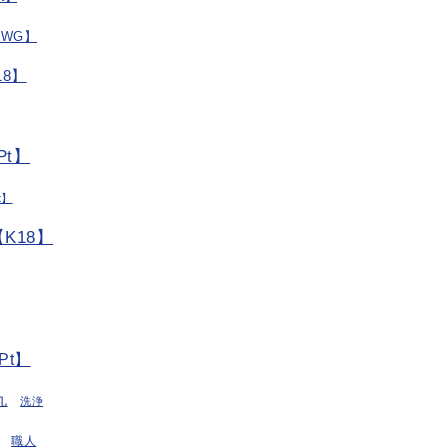
/WG】
8】
t】
t】
K18】
Pt】
丸
洗浄
職人