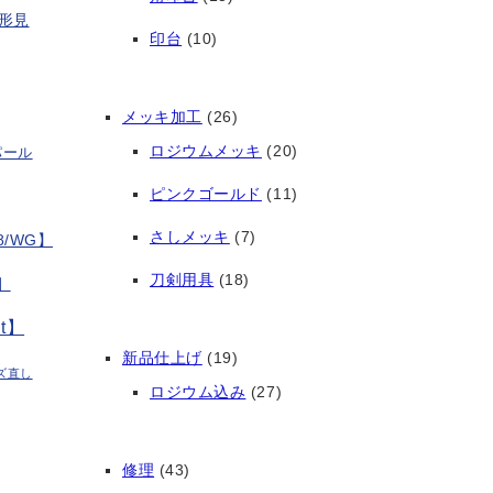
形見
印台
(10)
メッキ加工
(26)
ロジウムメッキ
(20)
パール
ピンクゴールド
(11)
さしメッキ
(7)
/WG】
刀剣用具
(18)
】
t】
新品仕上げ
(19)
ズ直し
ロジウム込み
(27)
修理
(43)