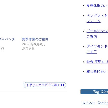
夏季休暇のお
ペンダントを
フォーム
ゴールデンウ
ご案内
ス⇒ペンダ
夏季休業のご案内
2020年8月9日
ダイヤモンド
お知らせ
8日
ト加工
純金 平甲丸
横長角印台オ
イヤリング⇒ピアス加工
Tag Clo
BVLGALI
Cartier