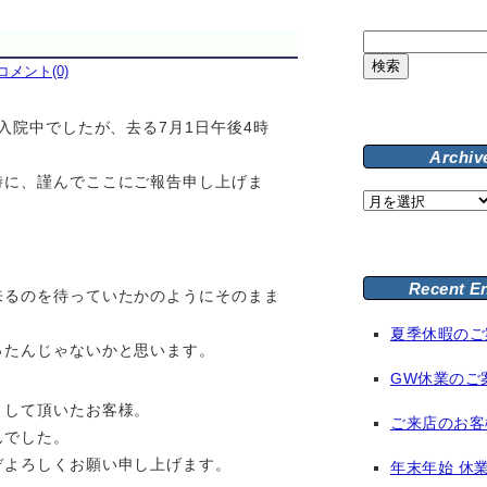
検
索:
コメント(0)
入院中でしたが、去る7月1日午後4時
Archiv
時に、謹んでここにご報告申し上げま
Archive
Recent E
来るのを待っていたかのようにそのまま
夏季休暇のご
ったんじゃないかと思います。
GW休業のご
として頂いたお客様。
ご来店のお客
んでした。
ぞよろしくお願い申し上げます。
年末年始 休