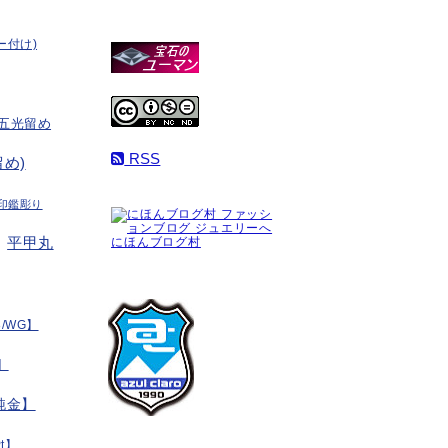
ー付け)
五光留め
RSS
め)
印鑑彫り
平甲丸
にほんブログ村
/WG】
】
純金】
t】