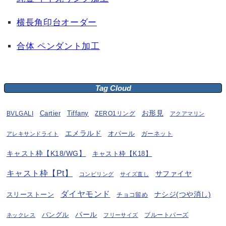
横長角印台オーダー
合体 ペンダント加工
Tag Cloud
お形見
BVLGALI
Cartier
Tiffany
ZERO1リング
アクアマリン
エメラルド
オパール
ガーネット
アレキサンドライト
キャスト枠【K18/WG】
キャスト枠【K18】
キャスト枠【Pt】
サファイヤ
コンビリング
サイズ直し
ダイヤモンド
ナシジ(つや消し)
スリーストーン
チョコ留め
パール
バングル
ブルートパーズ
ネックレス
フリーサイズ