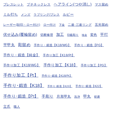
ヘアライン(つや消し)
プチネックレス
マス留め
ブレスレット
ミル打ち
ルビー
ラブリング/ブレス
メンズ
五光留め
レーザー(刻印・ロー付け)
ロー付け
二連･三連リング
下金
伏せ込み(覆輪留め)
加工
平打
変色
切断修理
印鑑彫り
地金
彫留め
平甲丸
手作り・鍛造【K18/WG】
手作り・鍛造【PG】
手作り・鍛造【純金】
手作り加工【K18/Pt】
手作り加工【K18】
手作り加工【K18/WG】
手作り加工【PG】
手作り加工【Pt】
手作り･鍛造【K18/Pt】
手作り･鍛造【K18】
手作り･鍛造【K22】
手作り･鍛造【K20】
手作り･鍛造【Pt】
手彫り
月形甲丸
甲丸
洗浄
研磨
立爪
職人