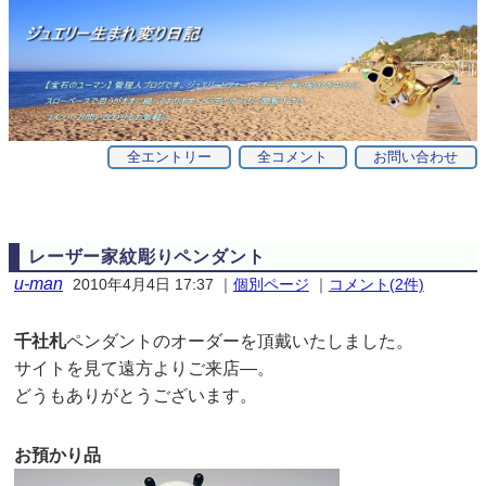
全エントリー
全コメント
お問い合わせ
レーザー家紋彫りペンダント
u-man
2010年4月4日 17:37
｜
個別ページ
｜
コメント(2件)
千社札
ペンダントのオーダーを頂戴いたしました。
サイトを見て遠方よりご来店—。
どうもありがとうございます。
お預かり品